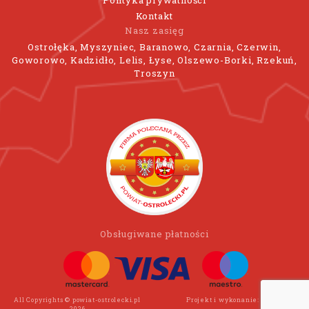
Kontakt
Nasz zasięg
Ostrołęka, Myszyniec, Baranowo, Czarnia, Czerwin,
Goworowo, Kadzidło, Lelis, Łyse, Olszewo-Borki, Rzekuń,
Troszyn
Obsługiwane płatności
All Copyrights © powiat-ostrolecki.pl
Projekt i wykonanie:
Wee Click
2026