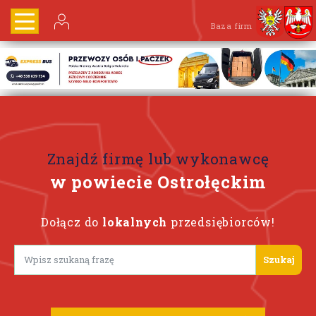
Baza firm
Znajdź firmę lub wykonawcę
w powiecie Ostrołęckim
Dołącz do
lokalnych
przedsiębiorców!
Lorem ipsum