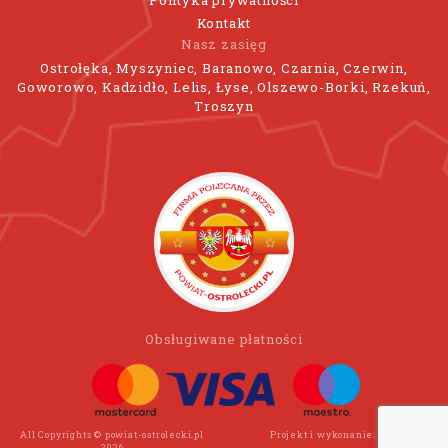
Kontakt
Nasz zasięg
Ostrołęka, Myszyniec, Baranowo, Czarnia, Czerwin,
Goworowo, Kadzidło, Lelis, Łyse, Olszewo-Borki, Rzekuń,
Troszyn
Obsługiwane płatności
All Copyrights © powiat-ostrolecki.pl
Projekt i wykonanie:
Wee Click
2026