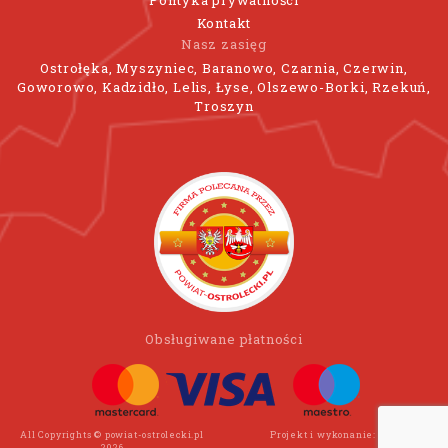
Polityka prywatności
Kontakt
Nasz zasięg
Ostrołęka, Myszyniec, Baranowo, Czarnia, Czerwin,
Goworowo, Kadzidło, Lelis, Łyse, Olszewo-Borki, Rzekuń,
Troszyn
Obsługiwane płatności
All Copyrights © powiat-ostrolecki.pl
Projekt i wykonanie:
Wee Click
2026