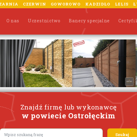
ZARNIA
CZERWIN
GOWOROWO
KADZIDŁO
LELIS
Ł
O nas
Uczestnictwo
Banery specjalne
Certyfi
Znajdź firmę lub wykonawcę
w powiecie Ostrołęckim
Lorem ipsum