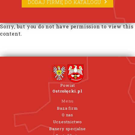
DODAJ FIRMĘ DO KATALOGU
Sorry, but you do not have permission to view this
content.
Powiat
Ostrołęcki.pl
Menu
Baza firm
O nas
Uczestnictwo
Banery specjalne