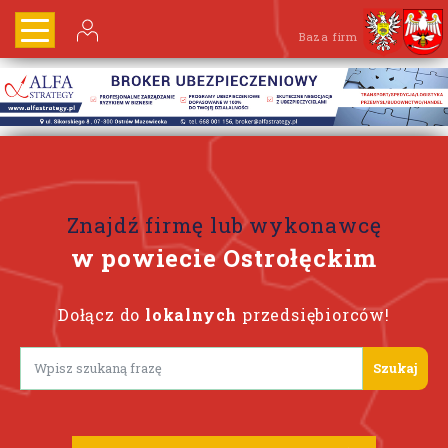
Baza firm
Znajdź firmę lub wykonawcę
w powiecie Ostrołęckim
Dołącz do
lokalnych
przedsiębiorców!
Lorem ipsum