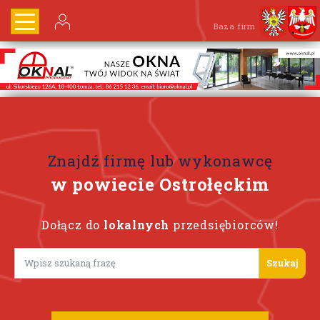
Baza firm
Znajdź firmę lub wykonawcę
w powiecie Ostrołęckim
Dołącz do
lokalnych
przedsiębiorców!
Lorem ipsum