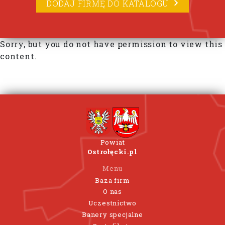
DODAJ FIRMĘ DO KATALOGU
Sorry, but you do not have permission to view this
content.
Powiat
Ostrołęcki.pl
Menu
Baza firm
O nas
Uczestnictwo
Banery specjalne