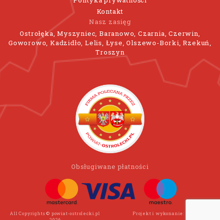
Polityka prywatności
Kontakt
Nasz zasięg
Ostrołęka, Myszyniec, Baranowo, Czarnia, Czerwin,
Goworowo, Kadzidło, Lelis, Łyse, Olszewo-Borki, Rzekuń,
Troszyn
Obsługiwane płatności
All Copyrights © powiat-ostrolecki.pl
Projekt i wykonanie:
Wee Click
2026