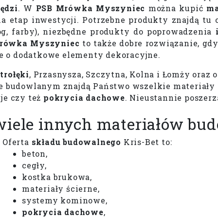
ędzi
. W
PSB Mrówka Myszyniec
można kupić
ma
a etap inwestycji. Potrzebne produkty znajdą tu
łóg, farby), niezbędne produkty do poprowadzenia
rówka Myszyniec
to także dobre rozwiązanie, gd
e o dodatkowe elementy dekoracyjne.
trołęki
, Przasnysza, Szczytna, Kolna i Łomży oraz 
ie budowlanym znajdą Państwo wszelkie materiały
je czy też
pokrycia dachowe
. Nieustannie poszerz
i wiele innych materiałów b
​Oferta
składu budowalnego
Kris-Bet to:
beton,
cegły,
kostka brukowa,
materiały ścierne,
systemy kominowe,
pokrycia dachowe
,