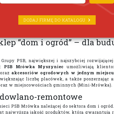
DODAJ FIRMĘ DO KATALOGU
ep “dom i ogród” – dla budu
upy PSB, największej i najszybciej rozwijającej
ak
PSB Mrówka Myszyniec
umożliwiają klient
 oraz
akcesoriów ogrodowych w jednym miejscu
 zwiększając liczbę placówek, a także poszerzając
oraz w miejscowościach gminnych (Mini-Mrówka).
udowlano-remontowe
ieci PSB Mrówka należącej do sektora dom i ogró
est najwyższa jakość produktów, którą gwarantuj