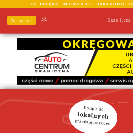
OSTROŁĘKA
MYSZYNIEC
BARANOWO
C
Baza firm
Zaloguj się
Dołącz do
lokalnych
przedsiębiorców!