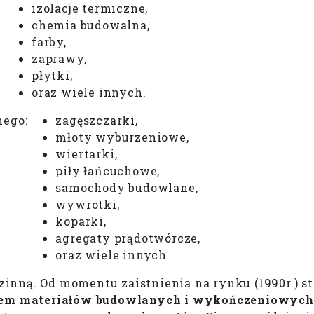
izolacje termiczne,
chemia budowalna,
farby,
zaprawy,
płytki,
oraz wiele innych.
nego:
zagęszczarki,
młoty wyburzeniowe,
wiertarki,
piły łańcuchowe,
samochody budowlane,
wywrotki,
koparki,
agregaty prądotwórcze,
oraz wiele innych.
dzinną. Od momentu zaistnienia na rynku (1990r.) 
ortem materiałów budowlanych i wykończeniowyc