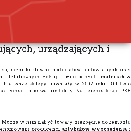
jących, urządzających i
 się sieci hurtowni materiałów budowlanych oraz
om detalicznym zakup różnorodnych
materiałó
. Pierwsze sklepy powstały w 2002 roku. Od teg
 asortyment o nowe produkty. Na terenie kraju PSB
d. Można w nim nabyć towary niezbędne do remont
ą renomowani producenci
artykułów wyposażenia i