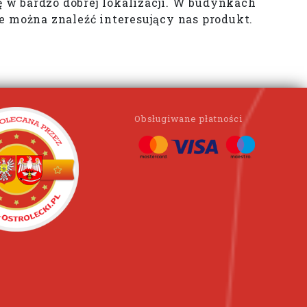
 w bardzo dobrej lokalizacji. W budynkach
 można znaleźć interesujący nas produkt.
Obsługiwane płatności