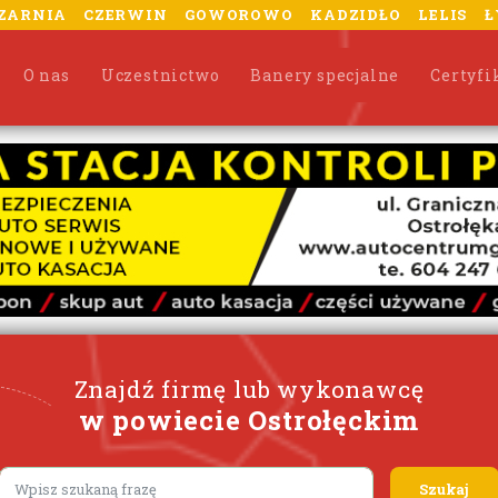
ZARNIA
CZERWIN
GOWOROWO
KADZIDŁO
LELIS
Ł
O nas
Uczestnictwo
Banery specjalne
Certyfi
Znajdź firmę lub wykonawcę
w powiecie Ostrołęckim
Lorem ipsum