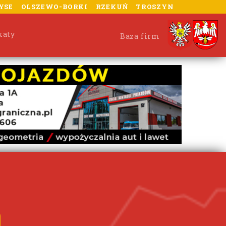
YSE
OLSZEWO-BORKI
RZEKUŃ
TROSZYN
katy
Baza firm