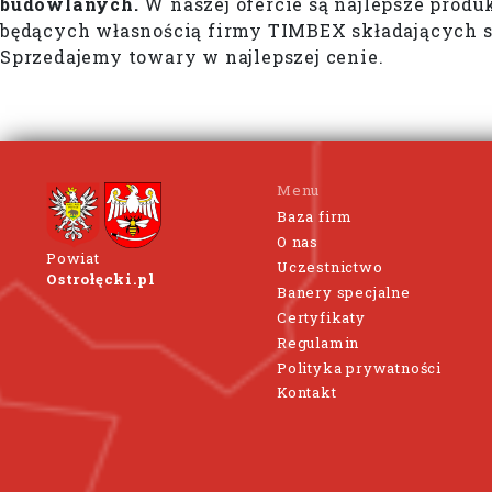
budowlanych.
W naszej ofercie są najlepsze prod
będących własnością firmy TIMBEX składających s
Sprzedajemy towary w najlepszej cenie.
Menu
Baza firm
O nas
Powiat
Uczestnictwo
Ostrołęcki.pl
Banery specjalne
Certyfikaty
Regulamin
Polityka prywatności
Kontakt