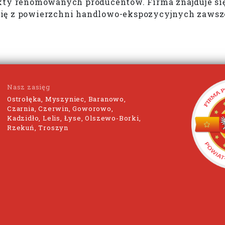
ukty renomowanych producentów. Firma znajduje się
ię z powierzchni handlowo-ekspozycyjnych zawsze
Nasz zasięg
Ostrołęka, Myszyniec, Baranowo,
Czarnia, Czerwin, Goworowo,
Kadzidło, Lelis, Łyse, Olszewo-Borki,
Rzekuń, Troszyn