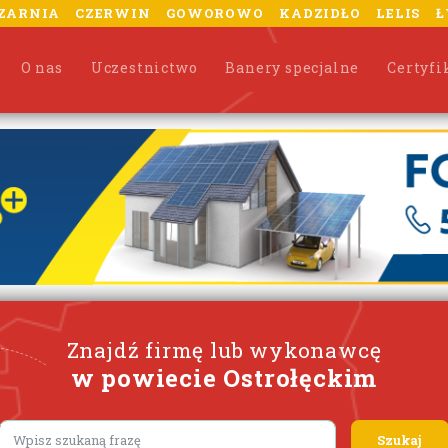
ZARNIA
CZERWIN
GOWOROWO
KADZIDŁO
LELIS
Ł
O nas
Uczestnictwo
Banery specjalne
Certyfi
Znajdź firmę lub wykonawcę
w powiecie Ostrołęckim
Lorem ipsum