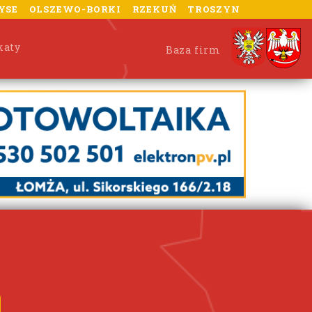
YSE
OLSZEWO-BORKI
RZEKUŃ
TROSZYN
katy
Baza firm