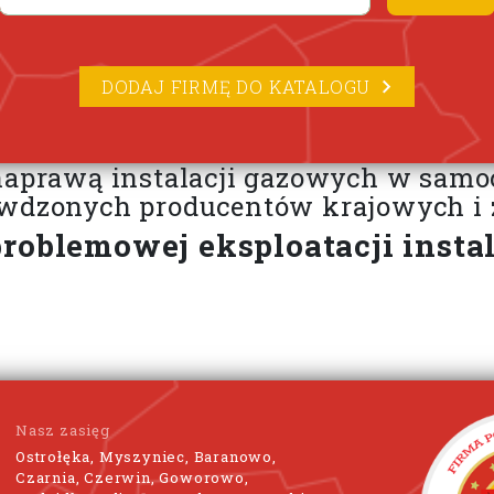
DODAJ FIRMĘ DO KATALOGU
naprawą instalacji gazowych w samo
awdzonych producentów krajowych i 
roblemowej eksploatacji instal
Nasz zasięg
Ostrołęka, Myszyniec, Baranowo,
Czarnia, Czerwin, Goworowo,