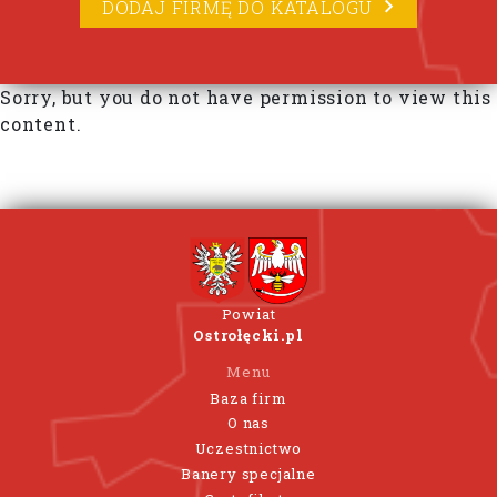
DODAJ FIRMĘ DO KATALOGU
Sorry, but you do not have permission to view this
content.
Powiat
Ostrołęcki.pl
Menu
Baza firm
O nas
Uczestnictwo
Banery specjalne