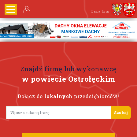
Baza firm
Znajdź firmę lub wykonawcę
w powiecie Ostrołęckim
Dołącz do
lokalnych
przedsiębiorców!
Lorem ipsum