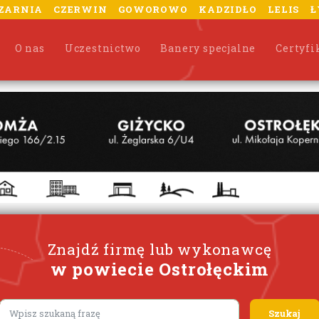
ZARNIA
CZERWIN
GOWOROWO
KADZIDŁO
LELIS
Ł
O nas
Uczestnictwo
Banery specjalne
Certyfi
Znajdź firmę lub wykonawcę
w powiecie Ostrołęckim
Lorem ipsum