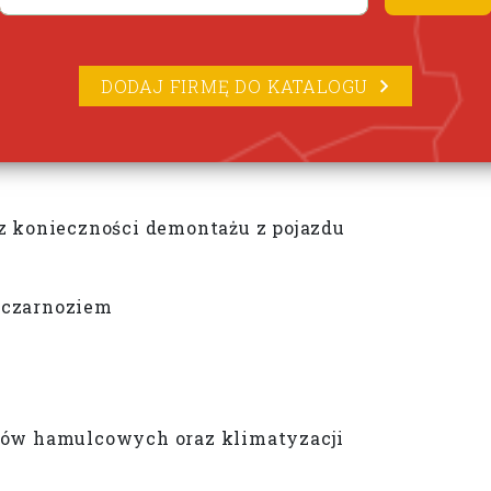
DODAJ FIRMĘ DO KATALOGU
z konieczności demontażu z pojazdu
, czarnoziem
dów hamulcowych oraz klimatyzacji