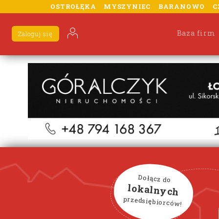
OSTROŁĘKA
MYSZYNIEC
BARANOWO
C
Baza firm
Zaloguj się
Dołącz do
lokalnych
przedsiębiorców!