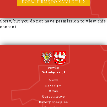
DODAJ FIRMĘ DO KATALOGU
Sorry, but you do not have permission to view this
content.
Powiat
Ostrołęcki.pl
Menu
Baza firm
O nas
Uczestnictwo
Banery specjalne