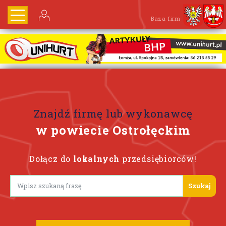
Baza firm
Znajdź firmę lub wykonawcę
w powiecie Ostrołęckim
Dołącz do
lokalnych
przedsiębiorców!
Lorem ipsum