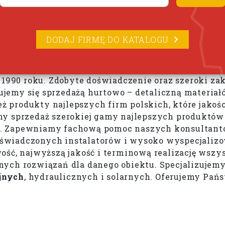
DODAJ FIRMĘ DO KATALOGU
 1990 roku. Zdobyte doświadczenie oraz szeroki za
emy się sprzedażą hurtowo – detaliczną materiałó
 produkty najlepszych firm polskich, które jakoś
imy sprzedaż szerokiej gamy najlepszych produkt
 Zapewniamy fachową pomoc naszych konsultantów 
świadczonych instalatorów i wysoko wyspecjaliz
ość, najwyższą jakość i terminową realizację wszy
ych rozwiązań dla danego obiektu. Specjalizujemy 
jnych
, hydraulicznych i solarnych. Oferujemy Pań