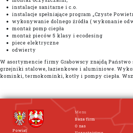
instalacje sanitarne i c.o.
instalacje spełniające program „Czyste Powiet
wykonywanie dolnego źródła ( wykonanie odw
montaż pomp ciepła
montaż pieców 5 klasy i ecodesing
piece elektryczne
odwierty
W asortymencie firmy Grabowscy znajdą Państwo s
grzejniki stalowe, łazienkowe i aluminiowe. Wyko
kominki, termokominki, kotły i pompy ciepła. Ws
Menu
Baza firm
O nas
Powiat
Uczestnictwo