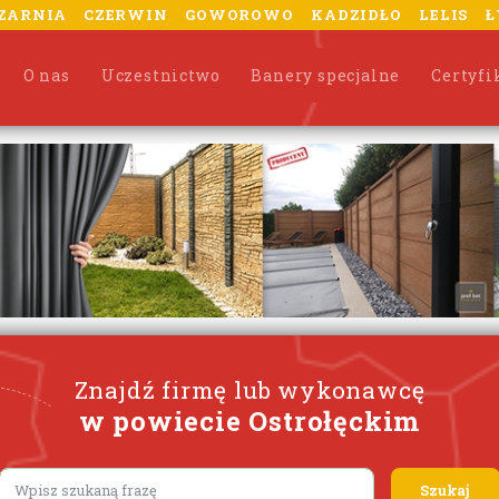
ZARNIA
CZERWIN
GOWOROWO
KADZIDŁO
LELIS
Ł
O nas
Uczestnictwo
Banery specjalne
Certyfi
Znajdź firmę lub wykonawcę
w powiecie Ostrołęckim
Lorem ipsum