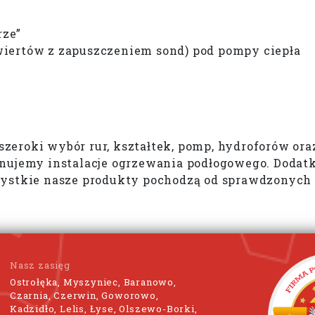
rze”
iertów z zapuszczeniem sond) pod pompy ciepła
zeroki wybór rur, kształtek, pomp, hydroforów or
nujemy instalacje ogrzewania podłogowego. Dodatko
zystkie nasze produkty pochodzą od sprawdzonych
Nasz zasięg
Ostrołęka, Myszyniec, Baranowo,
Czarnia, Czerwin, Goworowo,
Kadzidło, Lelis, Łyse, Olszewo-Borki,