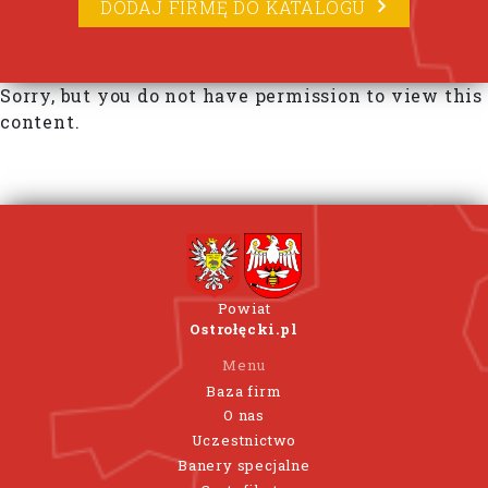
DODAJ FIRMĘ DO KATALOGU
Sorry, but you do not have permission to view this
content.
Powiat
Ostrołęcki.pl
Menu
Baza firm
O nas
Uczestnictwo
Banery specjalne