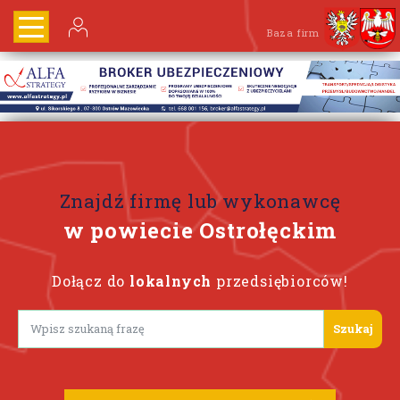
Baza firm
Znajdź firmę lub wykonawcę
w powiecie Ostrołęckim
Dołącz do
lokalnych
przedsiębiorców!
Lorem ipsum