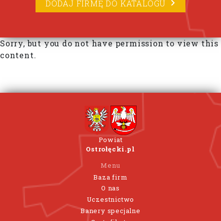
DODAJ FIRMĘ DO KATALOGU
Sorry, but you do not have permission to view this
content.
Powiat
Ostrołęcki.pl
Menu
Baza firm
O nas
Uczestnictwo
Banery specjalne