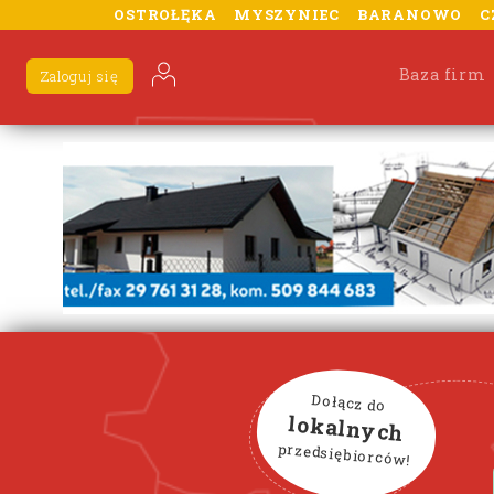
OSTROŁĘKA
MYSZYNIEC
BARANOWO
C
Baza firm
Zaloguj się
Dołącz do
lokalnych
przedsiębiorców!