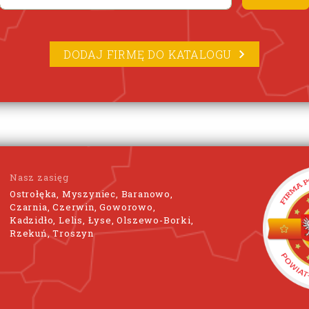
DODAJ FIRMĘ DO KATALOGU
Nasz zasięg
Ostrołęka, Myszyniec, Baranowo,
Czarnia, Czerwin, Goworowo,
Kadzidło, Lelis, Łyse, Olszewo-Borki,
Rzekuń, Troszyn