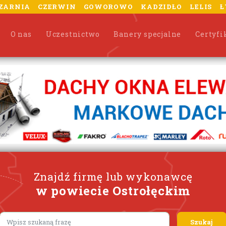
ZARNIA
CZERWIN
GOWOROWO
KADZIDŁO
LELIS
Ł
O nas
Uczestnictwo
Banery specjalne
Certyfi
Znajdź firmę lub wykonawcę
w powiecie Ostrołęckim
Lorem ipsum