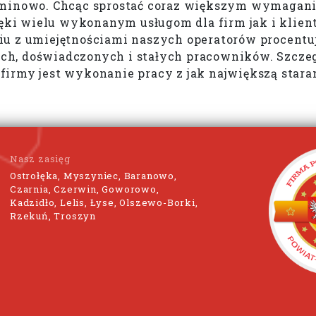
erminowo. Chcąc sprostać coraz większym wymaga
ki wielu wykonanym usługom dla firm jak i klien
iu z umiejętnościami naszych operatorów procentu
ch, doświadczonych i stałych pracowników. Szcze
irmy jest wykonanie pracy z jak największą stara
Nasz zasięg
Ostrołęka, Myszyniec, Baranowo,
Czarnia, Czerwin, Goworowo,
Kadzidło, Lelis, Łyse, Olszewo-Borki,
Rzekuń, Troszyn