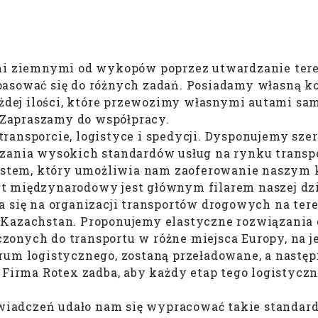
ami ziemnymi od wykopów poprzez utwardzanie tere
asować się do różnych zadań. Posiadamy własną kop
dej ilości, które przewozimy własnymi autami sa
Zapraszamy do współpracy.
ransporcie, logistyce i spedycji. Dysponujemy sz
nia wysokich standardów usług na rynku transpo
stem, który umożliwia nam zaoferowanie naszym
t międzynarodowy jest głównym filarem naszej dzi
się na organizacji transportów drogowych na terenie
 Kazachstan. Proponujemy elastyczne rozwiązania
nych do transportu w różne miejsca Europy, na jed
rum logistycznego, zostaną przeładowane, a następ
 Firma Rotex zadba, aby każdy etap tego logistyczn
oświadczeń udało nam się wypracować takie standar