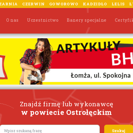
ZARNIA
CZERWIN
GOWOROWO
KADZIDŁO
LELIS
Ł
O nas
Uczestnictwo
Banery specjalne
Certyfi
Znajdź firmę lub wykonawcę
w powiecie Ostrołęckim
Lorem ipsum