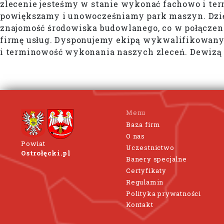
zlecenie jesteśmy w stanie wykonać fachowo i t
powiększamy i unowocześniamy park maszyn. Dzię
znajomość środowiska budowlanego, co w połączen
firmę usług. Dysponujemy ekipą wykwalifikowany
i terminowość wykonania naszych zleceń. Dewizą f
Menu
Baza firm
O nas
Powiat
Uczestnictwo
Ostrołęcki.pl
Banery specjalne
Certyfikaty
Regulamin
Polityka prywatności
Kontakt