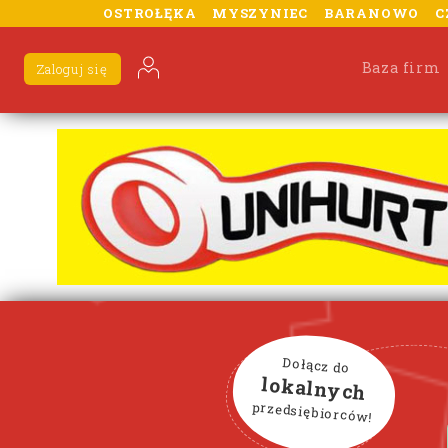
OSTROŁĘKA
MYSZYNIEC
BARANOWO
C
Baza firm
Zaloguj się
Dołącz do
lokalnych
przedsiębiorców!