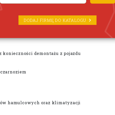
DODAJ FIRMĘ DO KATALOGU
z konieczności demontażu z pojazdu
, czarnoziem
dów hamulcowych oraz klimatyzacji