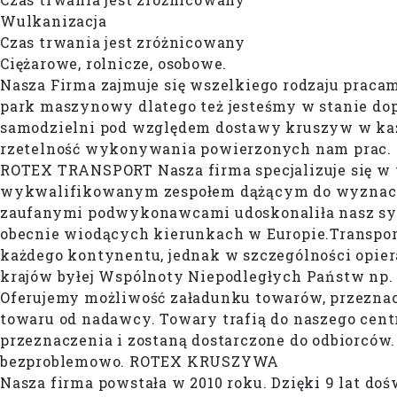
Wulkanizacja
Czas trwania jest zróżnicowany
Ciężarowe, rolnicze, osobowe.
Nasza Firma zajmuje się wszelkiego rodzaju prac
park maszynowy dlatego też jesteśmy w stanie dop
samodzielni pod względem dostawy kruszyw w każ
rzetelność wykonywania powierzonych nam prac. 
ROTEX TRANSPORT Nasza firma specjalizuje się w t
wykwalifikowanym zespołem dążącym do wyznacza
zaufanymi podwykonawcami udoskonaliła nasz sy
obecnie wiodących kierunkach w Europie.Transpor
każdego kontynentu, jednak w szczególności opiera 
krajów byłej Wspólnoty Niepodległych Państw np.
Oferujemy możliwość załadunku towarów, przeznaczo
towaru od nadawcy. Towary trafią do naszego cent
przeznaczenia i zostaną dostarczone do odbiorców.
bezproblemowo. ROTEX KRUSZYWA
Nasza firma powstała w 2010 roku. Dzięki 9 lat d