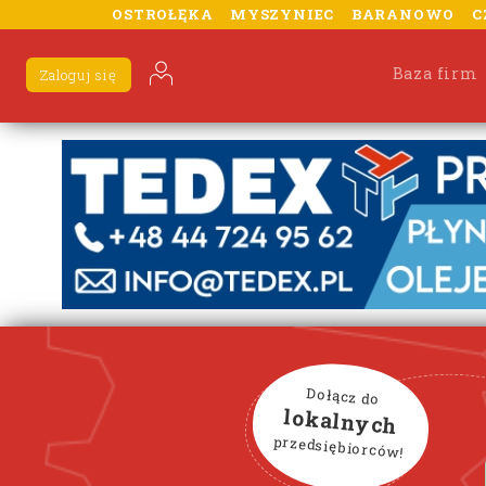
OSTROŁĘKA
MYSZYNIEC
BARANOWO
C
Baza firm
Zaloguj się
Dołącz do
lokalnych
przedsiębiorców!