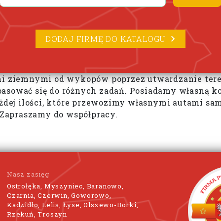
DODAJ FIRMĘ DO KATALOGU
ami ziemnymi od wykopów poprzez utwardzanie tere
asować się do różnych zadań. Posiadamy własną kop
dej ilości, które przewozimy własnymi autami sa
Zapraszamy do współpracy.
Nasz zasięg
Ostrołęka, Myszyniec, Baranowo,
Czarnia, Czerwin, Goworowo,
Kadzidło, Lelis, Łyse, Olszewo-Borki,
Rzekuń, Troszyn