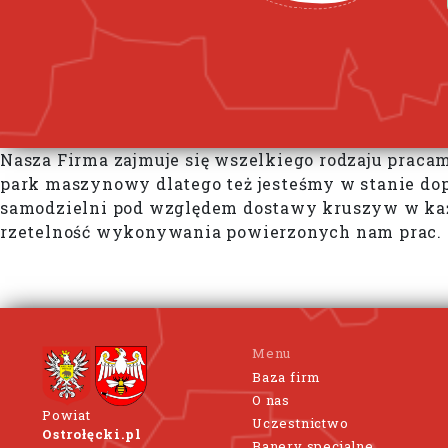
Nasza Firma zajmuje się wszelkiego rodzaju prac
park maszynowy dlatego też jesteśmy w stanie dop
samodzielni pod względem dostawy kruszyw w każ
rzetelność wykonywania powierzonych nam prac. 
Menu
Baza firm
O nas
Powiat
Uczestnictwo
Ostrołęcki.pl
Banery specjalne