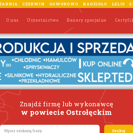
ZARNIA
CZERWIN
GOWOROWO
KADZIDŁO
LELIS
Ł
O nas
Uczestnictwo
Banery specjalne
Certyfi
Znajdź firmę lub wykonawcę
w powiecie Ostrołęckim
Lorem ipsum