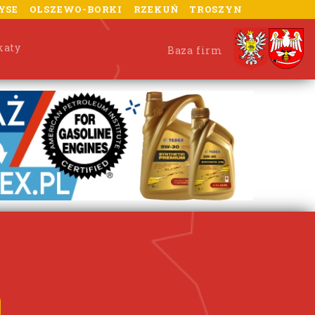
YSE
OLSZEWO-BORKI
RZEKUŃ
TROSZYN
katy
Baza firm