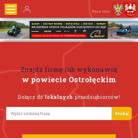
Baza firm
Znajdź firmę lub wykonawcę
w powiecie Ostrołęckim
Dołącz do
lokalnych
przedsiębiorców!
Lorem ipsum