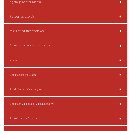
Agencje Social Media
1
Kolportaż ulotek
0
Marketing internetowy
1
Pozycjonowanie stron www
1
Prasa
0
Produkcja reklam
0
Produkcja telewizyjna
0
Produkty i gadżety reklamowe
0
Projekty graficzne
0