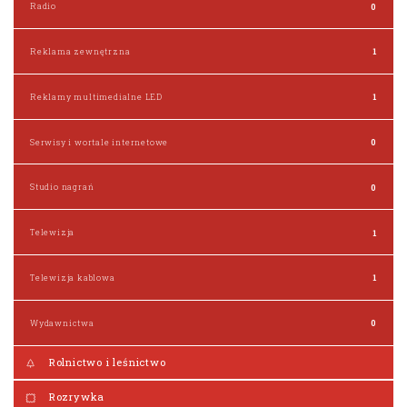
Radio
0
Reklama zewnętrzna
1
Reklamy multimedialne LED
1
Serwisy i wortale internetowe
0
Studio nagrań
0
Telewizja
1
Telewizja kablowa
1
Wydawnictwa
0
Rolnictwo i leśnictwo
Rozrywka