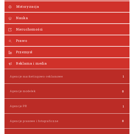
Motoryzacja
Nauka
Nieruchomości
Prawo
Przemysł
Reklama i media
Agencje marketingowo-reklamowe
1
Agencje modelek
0
Agencje PR
1
Agencje prasowe i fotograficzne
0