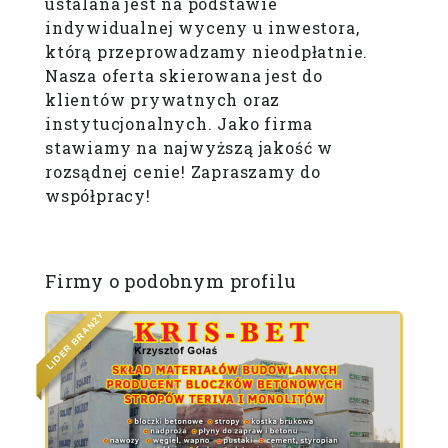
ustalana jest na podstawie
indywidualnej wyceny u inwestora,
którą przeprowadzamy nieodpłatnie.
Nasza oferta skierowana jest do
klientów prywatnych oraz
instytucjonalnych. Jako firma
stawiamy na najwyższą jakość w
rozsądnej cenie! Zapraszamy do
współpracy!
Firmy o podobnym profilu
M
U
I
M
E
R
P
S