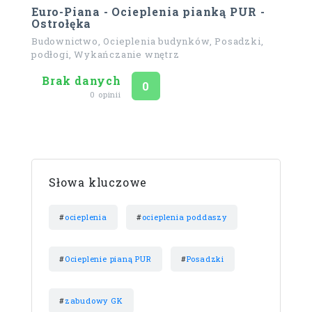
Euro-Piana - Ocieplenia pianką PUR -
Ostrołęka
Budownictwo, Ocieplenia budynków, Posadzki,
podłogi, Wykańczanie wnętrz
Brak danych
Ocena
na 5
0
0 opinii
Słowa kluczowe
#
ocieplenia
#
ocieplenia poddaszy
#
Ocieplenie pianą PUR
#
Posadzki
#
zabudowy GK