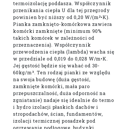
termoizolację poddasza. Współczynnik
przenikania ciepła U dla tej przegrody
powinien być niższy od 0,20 W/(m²•K).
Pianka zamknięto-komórkowa zawiera
komórki zamknięte (minimum 90%
takich komórek w zależności od
przeznaczenia). Współczynnik
przewodzenia ciepła (lambda) wacha się
w przedziale od 0,019 do 0,028 W/m•K.
Jej gęstość będzie się wahać od 30-
60kg/m³. Ten rodzaj pianki ze względu
na swoja budowę (duża gęstość,
zamknięte komórki, mała paro
przepuszczalność, duża odporność na
zgniatanie) nadaje się idealnie do termo
i hydro izolacji płaskich dachów i
stropodachów, ścian, fundamentów,
izolacji termicznej posadzek pod
ogrzewanie podłogowe, budynki