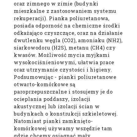
oraz zimnego w zimie (budynki
mieszkalne z zastosowaniem systemu
rekuperacji). Pianka poliuretanowa,
posiada odporność na chemiczne środki
odkażająco czyszczące, oraz na działanie
dwutlenku węgla (CO2), amoniaku (NH2),
siarkowodoru (H2S), metanu (CH4) czy
kwasów. Możliwość mycia myjkami
wysokociśnieniowymi, ułatwia prace
oraz utrzymanie czystości i higieny.
Podsumowując - pianki poliuretanowe
otwarto-komórkowe są
paroprzepuszczalne i stosujemy je do
ocieplania poddaszy, izolacji
akustycznej lub izolacji ścian w
budynkach o konstrukcji szkieletowej.
Natomiast pianki zamknięto-
komórkowej używamy wszędzie tam
gdzie chcemy osiągnąć mały