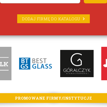
DODAJ FIRMĘ DO KATALOGU
PROMOWANE FIRMY/INSTYTUCJE