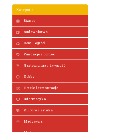
Kategorie
Biznes
Budownictwo
Dom i ogród
Fundacje i pomoc
Gastronomia i żywność
Hobby
Hotele i restauracje
Informatyka
Kultura i sztuka
Medycyna