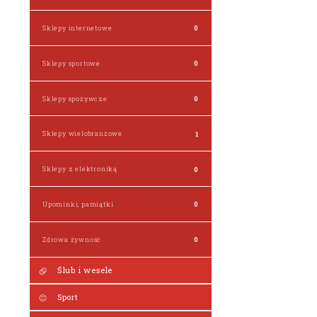
Sklepy internetowe
0
Sklepy sportowe
0
Sklepy spożywcze
0
Sklepy wielobranżowe
1
Sklepy z elektroniką
0
Upominki, pamiątki
0
Zdrowa żywność
0
Ślub i wesele
Sport