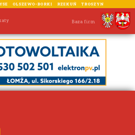
YSE
OLSZEWO-BORKI
RZEKUŃ
TROSZYN
katy
Baza firm