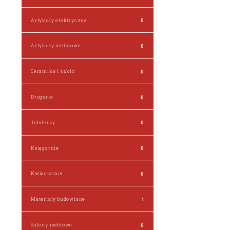
Artykuły elektryczne
0
Artykuły metalowe
0
Ceramika i szkło
0
Drogerie
0
Jubilerzy
0
Księgarnie
0
Kwiaciarnie
0
Materiały budowlane
1
Salony meblowe
0