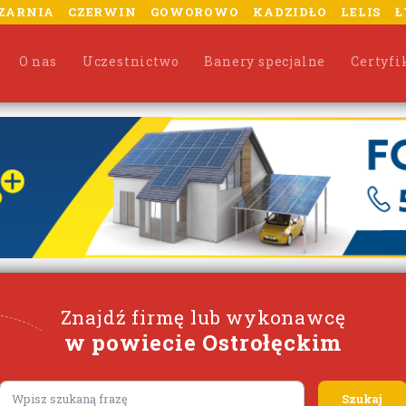
ZARNIA
CZERWIN
GOWOROWO
KADZIDŁO
LELIS
Ł
O nas
Uczestnictwo
Banery specjalne
Certyfi
Znajdź firmę lub wykonawcę
w powiecie Ostrołęckim
Lorem ipsum