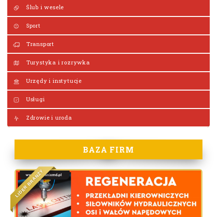
Ślub i wesele
Sport
Transport
Turystyka i rozrywka
Urzędy i instytucje
Usługi
Zdrowie i uroda
BAZA FIRM
Y
Ż
N
A
R
B
R
E
D
I
L