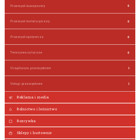
Przemysł maszynowy
0
Przemysł metalurgiczny
0
Przemysł spożywczy
0
Tworzywa sztuczne
0
Urządzenia przemysłowe
1
Usługi przemysłowe
1
Reklama i media
Rolnictwo i leśnictwo
Rozrywka
Sklepy i hurtownie