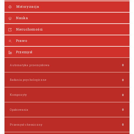
Motoryzacja
Nauka
Nieruchomości
Prawo
Przemysł
Automatyka przemysłowa
0
Badania psychologiczne
0
Kompozyty
0
Opakowania
0
Przemysł chemiczny
0