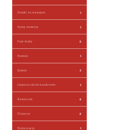
Domki na wynajem
1
Domy weselne
1
Fast-foody
0
Hostele
1
Hotele
2
Imprezy okolicznościowe
1
Kawiarnie
0
Pizzerie
0
Restauracje
1