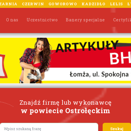
ZARNIA
CZERWIN
GOWOROWO
KADZIDŁO
LELIS
Ł
O nas
Uczestnictwo
Banery specjalne
Certyfi
Znajdź firmę lub wykonawcę
w powiecie Ostrołęckim
Lorem ipsum