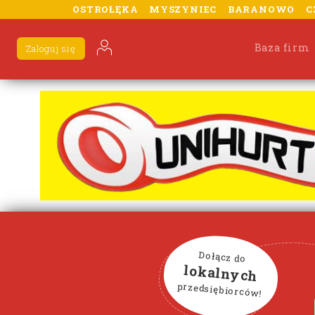
OSTROŁĘKA
MYSZYNIEC
BARANOWO
C
Baza firm
Zaloguj się
Dołącz do
lokalnych
przedsiębiorców!