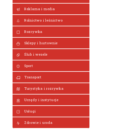
Reklama i media
Rolnictwo i leśnictwo
Rozrywka
Sklepy i hurtownie
Ślub i wesele
Sport
Transport
Turystyka i rozrywka
Urzędy i instytucje
Usługi
Zdrowie i uroda