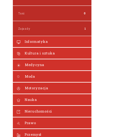
Taxi
0
Zajazdy
1
Informatyka
Kultura i sztuka
Medycyna
Moda
Motoryzacja
Nauka
Nieruchomości
Prawo
Przemysł