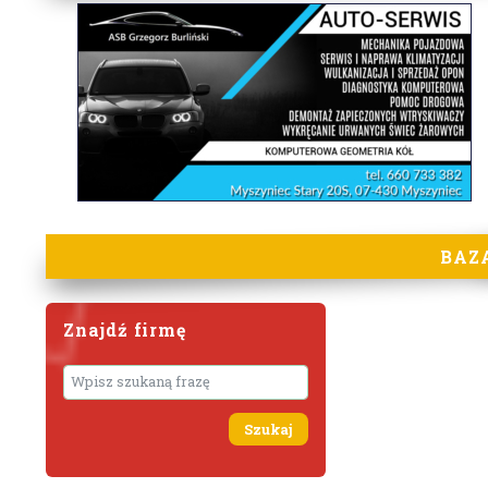
BAZ
Znajdź firmę
Wyszukaj