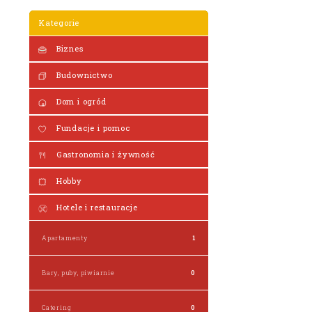
Kategorie
Biznes
Budownictwo
Dom i ogród
Fundacje i pomoc
Gastronomia i żywność
Hobby
Hotele i restauracje
Apartamenty
1
Bary, puby, piwiarnie
0
Catering
0