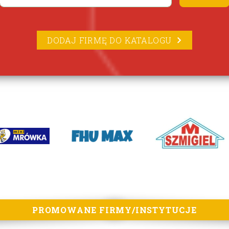
DODAJ FIRMĘ DO KATALOGU
PROMOWANE FIRMY/INSTYTUCJE