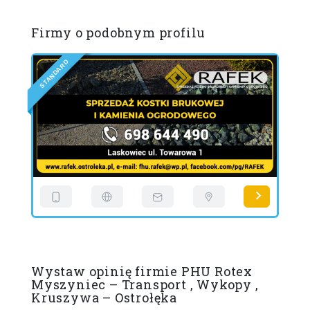
Firmy o podobnym profilu
Y
Ż
N
A
R
B
R
E
E
D
D
I
I
L
L
Wystaw opinię firmie PHU Rotex
Myszyniec – Transport , Wykopy ,
Kruszywa – Ostrołęka