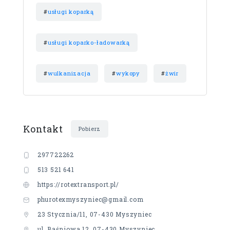
#
usługi koparką
#
usługi koparko-ładowarką
#
wulkanizacja
#
wykopy
#
żwir
Kontakt
Pobierz
297722262
513 521 641
https://rotextransport.pl/
phurotexmyszyniec@gmail.com
23 Stycznia/11, 07-430 Myszyniec
ul. Baśniowa 12, 07-430 Myszyniec