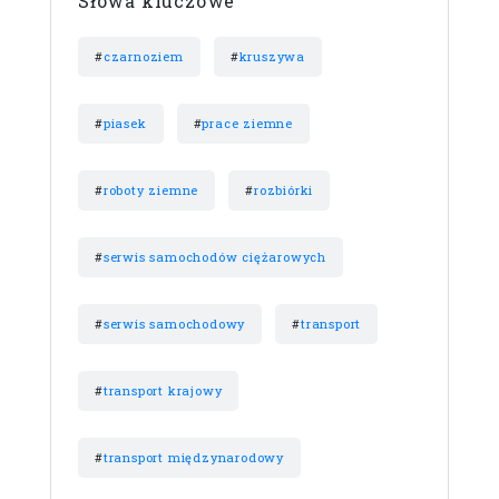
Słowa kluczowe
#
czarnoziem
#
kruszywa
#
piasek
#
prace ziemne
#
roboty ziemne
#
rozbiórki
#
serwis samochodów ciężarowych
#
serwis samochodowy
#
transport
#
transport krajowy
#
transport międzynarodowy