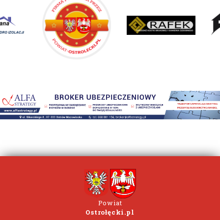
Powiat
Ostrołęcki.pl