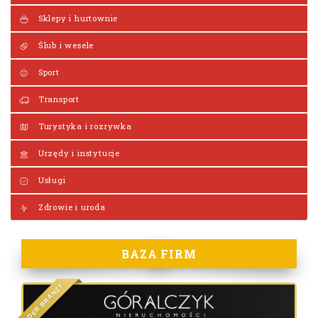
Sklepy i hurtownie
Ślub i wesele
Sport
Transport
Turystyka i rozrywka
Urzędy i instytucje
Usługi
Zdrowie i uroda
BAZA FIRM
Y
Ż
N
A
R
B
R
E
D