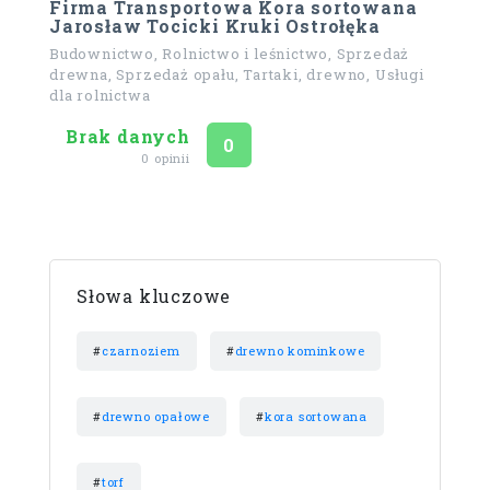
Firma Transportowa Kora sortowana
Jarosław Tocicki Kruki Ostrołęka
Budownictwo, Rolnictwo i leśnictwo, Sprzedaż
drewna, Sprzedaż opału, Tartaki, drewno, Usługi
dla rolnictwa
Brak danych
Ocena
na 5
0
0 opinii
Słowa kluczowe
#
czarnoziem
#
drewno kominkowe
#
drewno opałowe
#
kora sortowana
#
torf