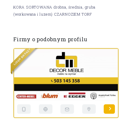
KORA SORTOWANA drobna, średnia, gruba
(workowana i luzem) CZARNOZIEM TORF
Firmy o podobnym profilu
Y
Ż
N
A
R
B
R
E
E
D
D
I
I
L
L