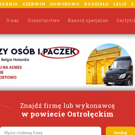
ZARNIA
CZERWIN
GOWOROWO
KADZIDŁO
LELIS
Ł
O nas
Uczestnictwo
Banery specjalne
Certyfi
Znajdź firmę lub wykonawcę
w powiecie Ostrołęckim
Lorem ipsum