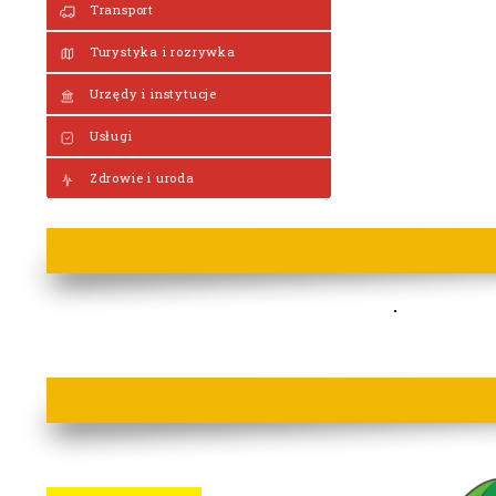
Transport
Turystyka i rozrywka
Urzędy i instytucje
Usługi
Zdrowie i uroda