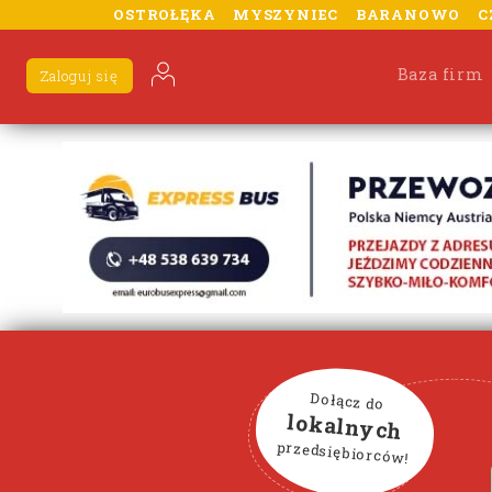
OSTROŁĘKA
MYSZYNIEC
BARANOWO
C
Baza firm
Zaloguj się
Dołącz do
lokalnych
przedsiębiorców!