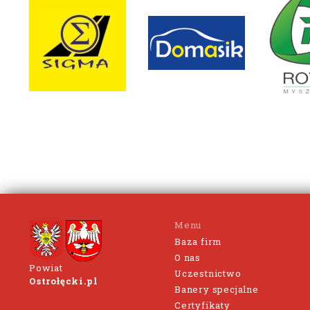
Menu
Baza firm
O nas
Powiat
Uczestnictwo
Ostrołęcki.pl
Banery specjalne
Certyfikaty