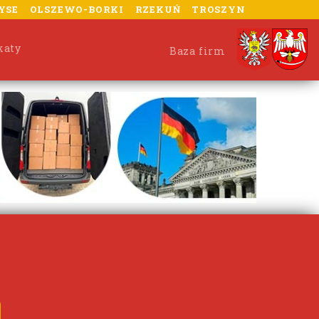
YSE
OLSZEWO-BORKI
RZEKUŃ
TROSZYN
katy
Baza firm