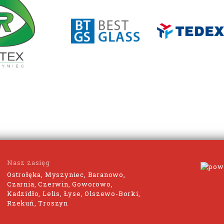
Nasz zasięg
Ostrołęka, Myszyniec, Baranowo,
Czarnia, Czerwin, Goworowo,
Kadzidło, Lelis, Łyse, Olszewo-Borki,
Rzekuń, Troszyn