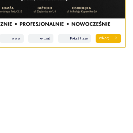
Więcej
www
e-mail
Pokaż trasę