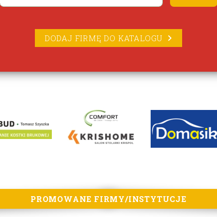
DODAJ FIRMĘ DO KATALOGU
PROMOWANE FIRMY/INSTYTUCJE