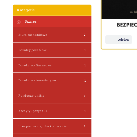
Kategorie
Biznes
Biura rachunkowe
2
telefon
Doradcy podatkowi
1
Doradztwo finansowe
1
Doradztwo inwestycyjne
1
Fundusze unijne
0
Kredyty , pożyczki
1
Ubezpieczenia, odszkodowania
6