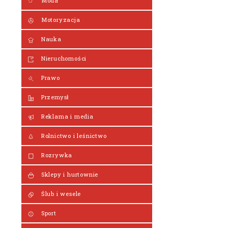
Moda
Motoryzacja
Nauka
Nieruchomości
Prawo
Przemysł
Reklama i media
Rolnictwo i leśnictwo
Rozrywka
Sklepy i hurtownie
Ślub i wesele
Sport