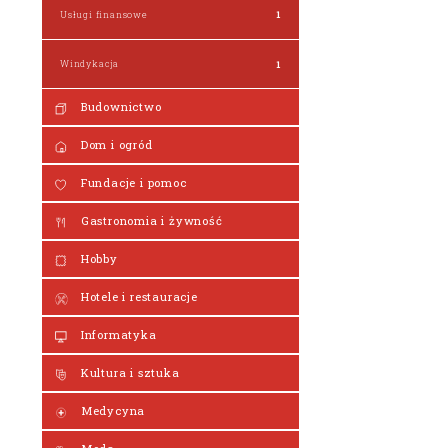
Usługi finansowe
1
Windykacja
1
Budownictwo
Dom i ogród
Fundacje i pomoc
Gastronomia i żywność
Hobby
Hotele i restauracje
Informatyka
Kultura i sztuka
Medycyna