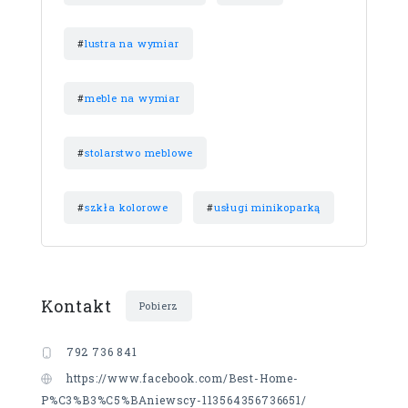
#
lustra na wymiar
#
meble na wymiar
#
stolarstwo meblowe
#
szkła kolorowe
#
usługi minikoparką
Kontakt
Pobierz
792 736 841
https://www.facebook.com/Best-Home-
P%C3%B3%C5%BAniewscy-113564356736651/