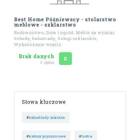
Best Home Późniewscy - stolarstwo
meblowe - szklarstwo
Budownictwo, Dom i ogród, Meble na wymiar,
Schody, balustrady, Usługi szklarskie,
Wykańczanie wnętrz
Brak danych
Ocena
na 5
0
0 opinii
Słowa kluczowe
#
balustrady szklane
#
kabiny prysznicowe
#
lustra