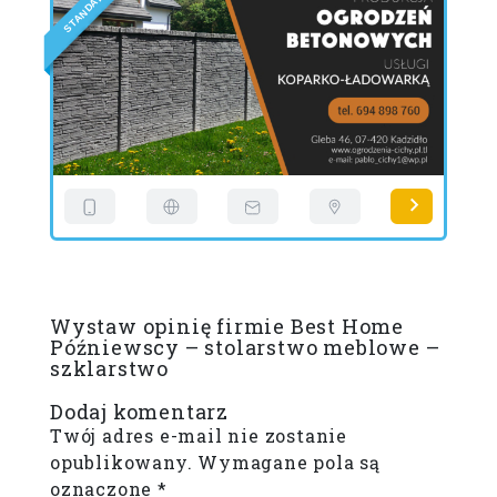
A
D
N
A
T
E
S
D
I
L
Wystaw opinię firmie Best Home
Późniewscy – stolarstwo meblowe –
szklarstwo
Dodaj komentarz
Twój adres e-mail nie zostanie
opublikowany.
Wymagane pola są
oznaczone
*