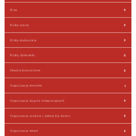
Kina
0
Kluby nocne
0
Kluby studenckie
0
Kluby, dyskoteki
0
Obiekty koncertowe
0
Organizacja eventów
1
Organizacja imprez integracyjnych
0
Organizacja urodzin i zabaw dla dzieci
0
Organizacja wesel
0