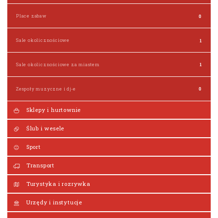
Place zabaw
0
Sale okolicznościowe
1
Sale okolicznościowe za miastem
1
Zespoły muzyczne i dj-e
0
Sklepy i hurtownie
Ślub i wesele
Sport
Transport
Turystyka i rozrywka
Urzędy i instytucje