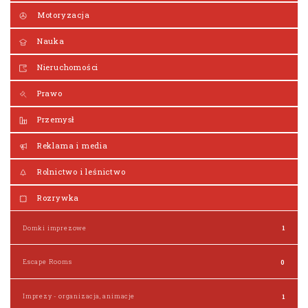
Motoryzacja
Nauka
Nieruchomości
Prawo
Przemysł
Reklama i media
Rolnictwo i leśnictwo
Rozrywka
Domki imprezowe
1
Escape Rooms
0
Imprezy - organizacja, animacje
1