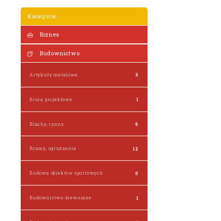
Kategorie
Biznes
Budownictwo
Artykuły metalowe
3
Biura projektowe
1
Blachy, rynny
6
Bramy, ogrodzenia
12
Budowa obiektów sportowych
0
Budownictwo drewniane
1