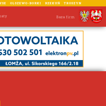
YSE
OLSZEWO-BORKI
RZEKUŃ
TROSZYN
katy
Baza firm