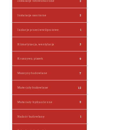
Instalacje fotowoltaiczne
3
Instalacje sanitarne
2
Izolacje przeciwwilgociowe
1
Klimatyzacja, wentylacja
3
Kruszywo, piasek
9
Maszyny budowlane
7
Materiały budowlane
12
Materiały hydrauliczne
5
Nadzór budowlany
1