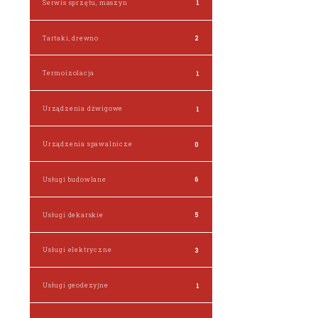
Serwis sprzętu, maszyn
1
Tartaki, drewno
2
Termoizolacja
1
Urządzenia dźwigowe
1
Urządzenia spawalnicze
0
Usługi budowlane
6
Usługi dekarskie
5
Usługi elektryczne
3
Usługi geodezyjne
1