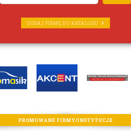
DODAJ FIRMĘ DO KATALOGU
PROMOWANE FIRMY/INSTYTUCJE