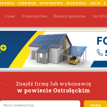
ZARNIA
CZERWIN
GOWOROWO
KADZIDŁO
LELIS
Ł
O nas
Uczestnictwo
Banery specjalne
Certyfi
Znajdź firmę lub wykonawcę
w powiecie Ostrołęckim
Lorem ipsum