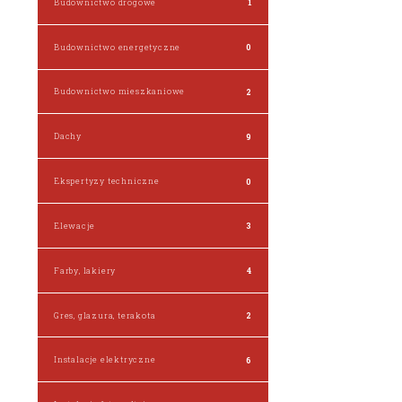
Budownictwo drogowe
1
Budownictwo energetyczne
0
Budownictwo mieszkaniowe
2
Dachy
9
Ekspertyzy techniczne
0
Elewacje
3
Farby, lakiery
4
Gres, glazura, terakota
2
Instalacje elektryczne
6