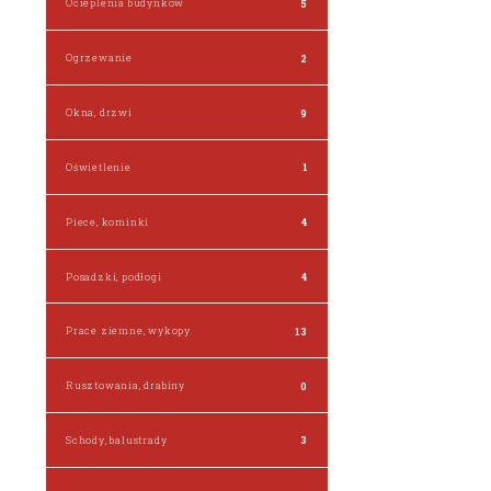
Ocieplenia budynków
5
Ogrzewanie
2
Okna, drzwi
9
Oświetlenie
1
Piece, kominki
4
Posadzki, podłogi
4
Prace ziemne, wykopy
13
Rusztowania, drabiny
0
Schody, balustrady
3