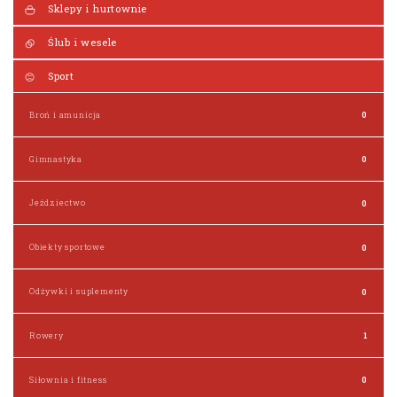
Sklepy i hurtownie
Ślub i wesele
Sport
Broń i amunicja
0
Gimnastyka
0
Jeździectwo
0
Obiekty sportowe
0
Odżywki i suplementy
0
Rowery
1
Siłownia i fitness
0