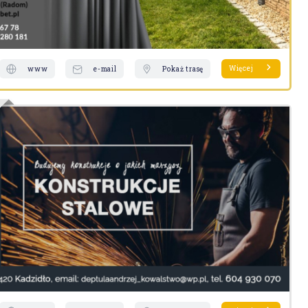
Więcej
www
e-mail
Pokaż trasę