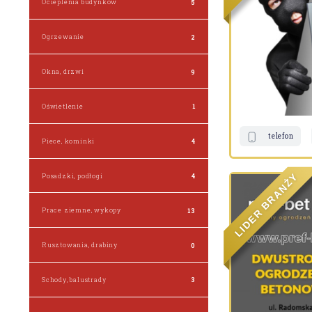
Ocieplenia budynków
5
Ogrzewanie
2
Okna, drzwi
9
Oświetlenie
1
telefon
Piece, kominki
4
Y
Posadzki, podłogi
4
Ż
N
A
R
B
Prace ziemne, wykopy
13
R
E
D
I
L
Rusztowania, drabiny
0
Schody, balustrady
3