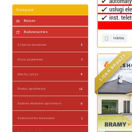
Kategorie
Biznes
Budownictwo
telefon
Artykuły metalowe
3
Y
Ż
N
Biura projektowe
1
A
R
B
R
E
Blachy, rynny
6
D
I
L
Bramy, ogrodzenia
12
Budowa obiektów sportowych
0
Budownictwo drewniane
1