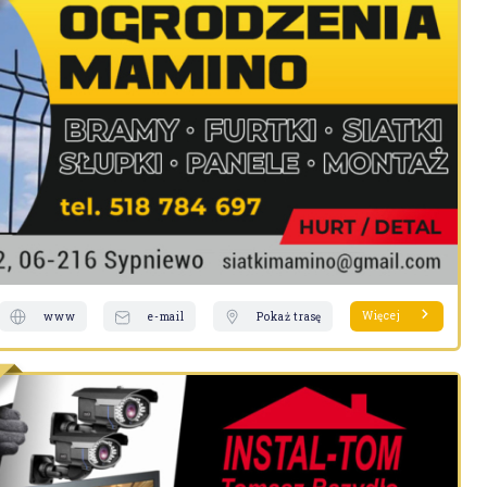
Więcej
www
e-mail
Pokaż trasę