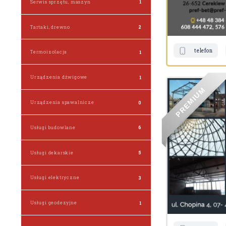
Serwis sprzętu, maszyn
1
Tartaki, drewno
2
telefon
Termoizolacja
1
Urządzenia dźwigowe
1
M
U
I
M
Urządzenia spawalnicze
0
E
R
P
Usługi budowlane
6
Usługi dekarskie
5
Usługi elektryczne
3
Usługi geodezyjne
1