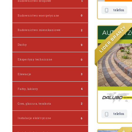
Budownictwo drogowe
1
telefon
Budownictwo energetyczne
0
Y
Ż
Budownictwo mieszkaniowe
2
N
A
R
B
R
E
Dachy
9
D
I
L
Ekspertyzy techniczne
0
Elewacje
3
Farby, lakiery
4
Gres, glazura, terakota
2
telefon
Instalacje elektryczne
6
Y