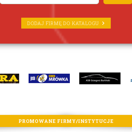
DODAJ FIRMĘ DO KATALOGU
PROMOWANE FIRMY/INSTYTUCJE