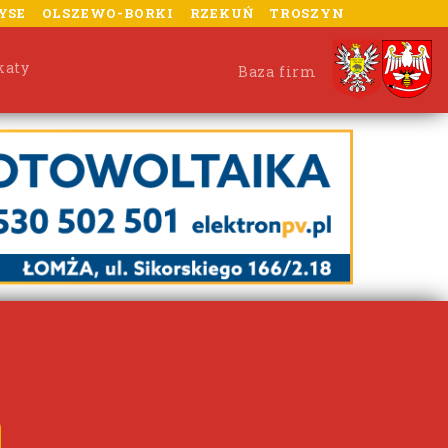
YSE
OLSZEWO-BORKI
RZEKUŃ
TROSZYN
katy
Baza firm