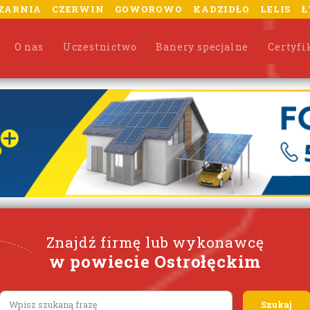
ZARNIA
CZERWIN
GOWOROWO
KADZIDŁO
LELIS
Ł
O nas
Uczestnictwo
Banery specjalne
Certyfi
Znajdź firmę lub wykonawcę
w powiecie Ostrołęckim
Lorem ipsum