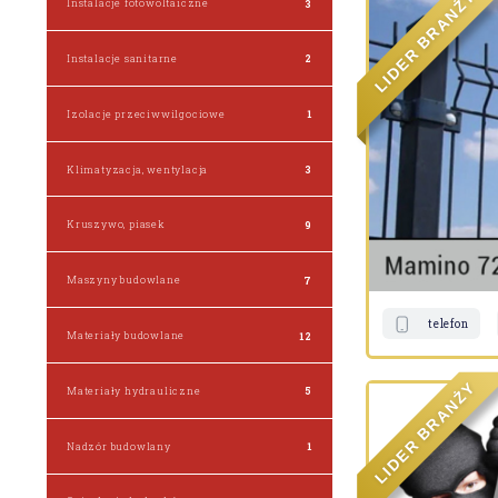
Ż
Instalacje fotowoltaiczne
3
N
A
R
B
R
Instalacje sanitarne
2
E
D
I
L
Izolacje przeciwwilgociowe
1
Klimatyzacja, wentylacja
3
Kruszywo, piasek
9
Maszyny budowlane
7
telefon
Materiały budowlane
12
Y
Materiały hydrauliczne
5
Ż
N
A
R
B
R
Nadzór budowlany
1
E
D
I
L