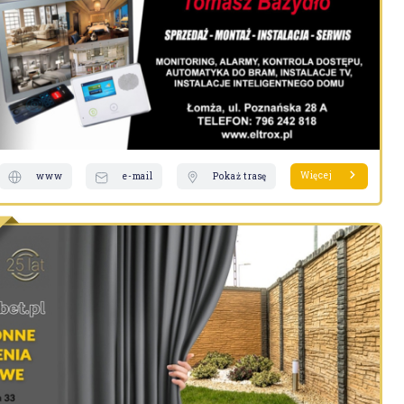
Więcej
www
e-mail
Pokaż trasę