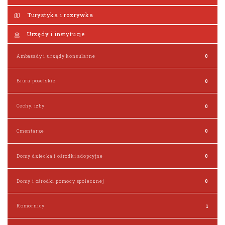
Turystyka i rozrywka
Urzędy i instytucje
Ambasady i urzędy konsularne
0
Biura poselskie
0
Cechy, izby
0
Cmentarze
0
Domy dziecka i ośrodki adopcyjne
0
Domy i ośrodki pomocy społecznej
0
Komornicy
1