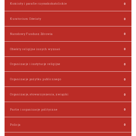
Kościoły i parafie rzymskokatolickie
0
Kuratorium Oświaty
0
Narodowy Fundusz Zdrowia
0
Obiekty religijne innych wyznań
0
Organizacje i instytucje religijne
0
Organizacje pożytku publicznego
0
Organizacje, stowarzyszenia, związki
0
Partie i organizacje polityczne
0
Policja
0