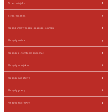
Straż miejska
0
Straż pożarna
0
Urząd wojewódzki i marszałkowski
0
Urzędy celne
0
Urzędy i instytucje rządowe
0
Urzędy miejskie
0
Urzędy pocztowe
0
Urzędy pracy
0
Urzędy skarbowe
0