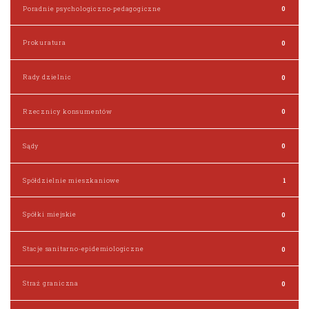
Poradnie psychologiczno-pedagogiczne
0
Prokuratura
0
Rady dzielnic
0
Rzecznicy konsumentów
0
Sądy
0
Spółdzielnie mieszkaniowe
1
Spółki miejskie
0
Stacje sanitarno-epidemiologiczne
0
Straż graniczna
0