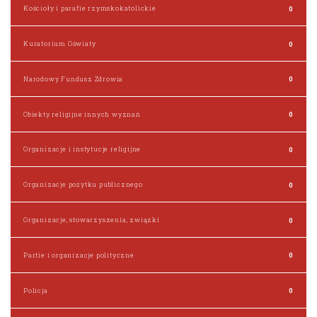
Kościoły i parafie rzymskokatolickie
0
Kuratorium Oświaty
0
Narodowy Fundusz Zdrowia
0
Obiekty religijne innych wyznań
0
Organizacje i instytucje religijne
0
Organizacje pożytku publicznego
0
Organizacje, stowarzyszenia, związki
0
Partie i organizacje polityczne
0
Policja
0