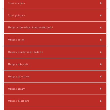
Straż miejska
0
Straż pożarna
0
Urząd wojewódzki i marszałkowski
0
Urzędy celne
0
Urzędy i instytucje rządowe
0
Urzędy miejskie
0
Urzędy pocztowe
0
Urzędy pracy
0
Urzędy skarbowe
0