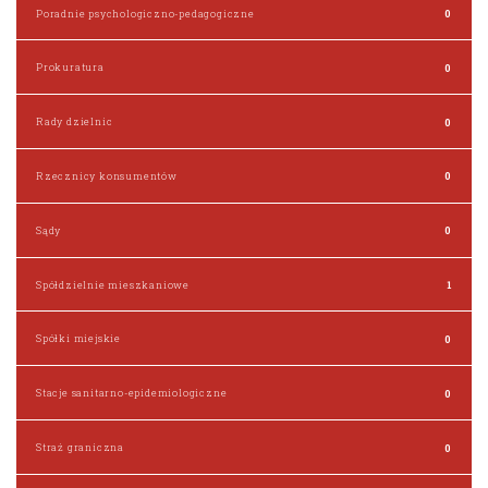
Poradnie psychologiczno-pedagogiczne
0
Prokuratura
0
Rady dzielnic
0
Rzecznicy konsumentów
0
Sądy
0
Spółdzielnie mieszkaniowe
1
Spółki miejskie
0
Stacje sanitarno-epidemiologiczne
0
Straż graniczna
0