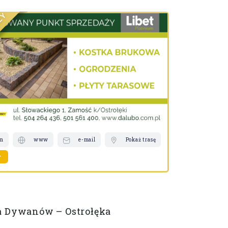
Y
Ż
D
N
R
A
D
N
A
T
S
on
www
e-mail
Pokaż trasę
telefon
a Dywanów – Ostrołęka