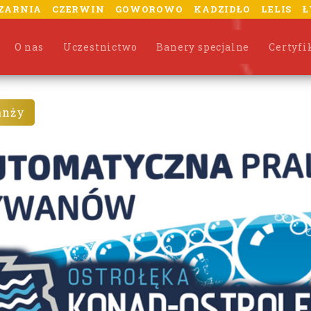
ZARNIA
CZERWIN
GOWOROWO
KADZIDŁO
LELIS
Ł
O nas
Uczestnictwo
Banery specjalne
Certyfi
anży