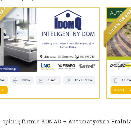
Y
Ż
N
A
A
R
B
R
E
D
I
L
efon
www
e-mail
Pokaż trasę
telef
Więcej
opinię firmie KONAD – Automatyczna Pralni