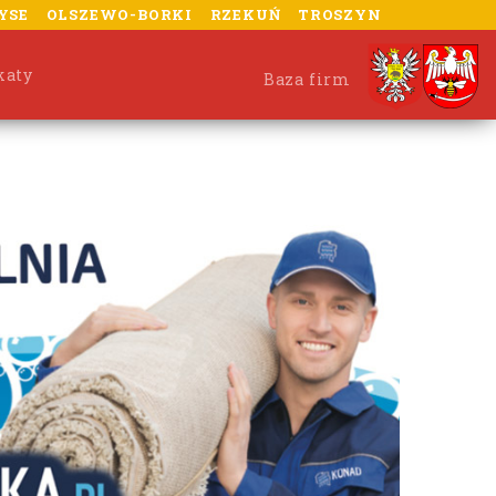
YSE
OLSZEWO-BORKI
RZEKUŃ
TROSZYN
katy
Baza firm