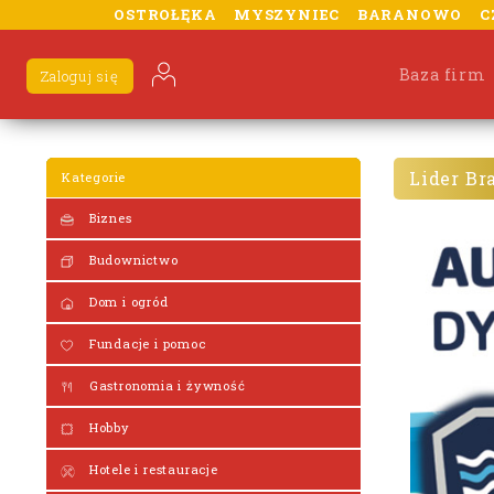
OSTROŁĘKA
MYSZYNIEC
BARANOWO
C
Baza firm
Zaloguj się
Lider Br
Kategorie
Biznes
Budownictwo
Dom i ogród
Fundacje i pomoc
Gastronomia i żywność
Hobby
Hotele i restauracje