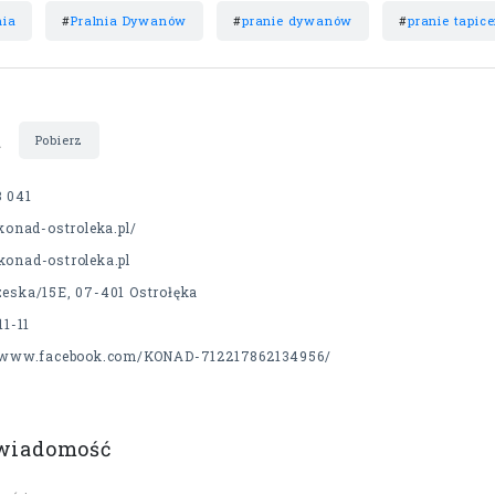
nia
#
Pralnia Dywanów
#
pranie dywanów
#
pranie tapic
t
Pobierz
3 041
/konad-ostroleka.pl/
konad-ostroleka.pl
zeska/15E, 07-401 Ostrołęka
11-11
//www.facebook.com/KONAD-712217862134956/
 wiadomość