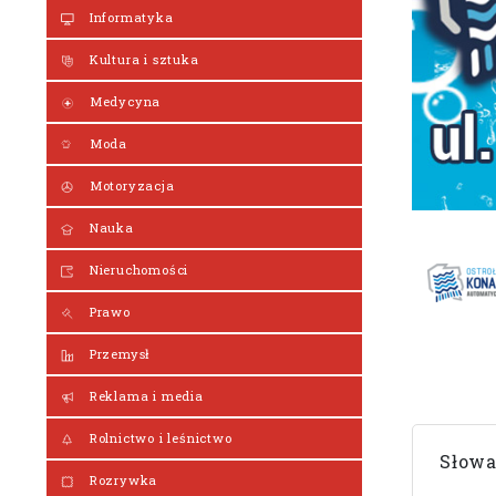
Informatyka
Kultura i sztuka
Medycyna
Moda
Motoryzacja
Nauka
Nieruchomości
Prawo
Przemysł
Reklama i media
Rolnictwo i leśnictwo
Słowa
Rozrywka