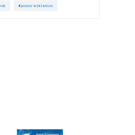
erek
#
pranie wykładzin