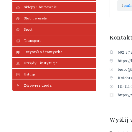
#
pral
Sklepy i hurtownie
Ślub i wesele
Sport
Kontak
Transport
Turystyka i rozrywka
602 37
https:/
Urzędy i instytucje
biuro@
Usługi
Kołobr
Zdrowie i uroda
111-111-
https:
Wyślij