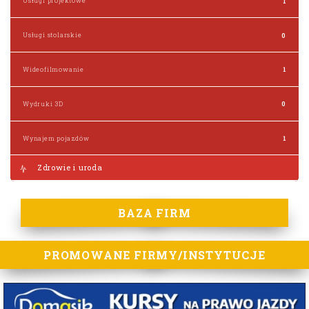
Usługi projektowe
1
Usługi stolarskie
0
Wideofilmowanie
1
Wydruki 3D
0
Wynajem pojazdów
1
Zdrowie i uroda
BAZA FIRM
PROMOWANE FIRMY/INSTYTUCJE