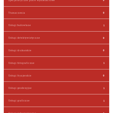
Specjalistyczne prace wysokościowe
0
Tłumaczenia
0
Usługi budowlane
1
Usługi detektywistyczne
0
Usługi drukarskie
0
Usługi fotograficzne
1
Usługi fryzjerskie
0
Usługi geodezyjne
1
Usługi graficzne
1