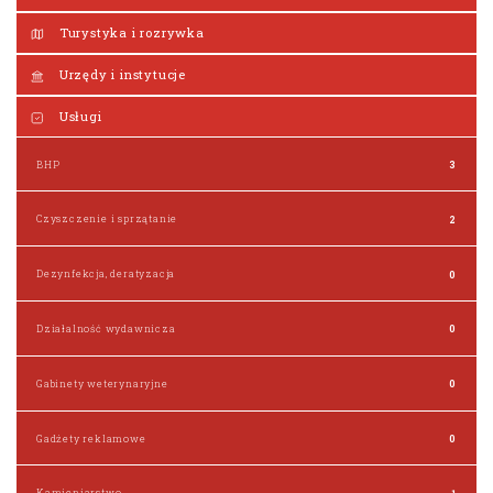
Turystyka i rozrywka
Urzędy i instytucje
Usługi
BHP
3
Czyszczenie i sprzątanie
2
Dezynfekcja, deratyzacja
0
Działalność wydawnicza
0
Gabinety weterynaryjne
0
Gadżety reklamowe
0
Kamieniarstwo
1