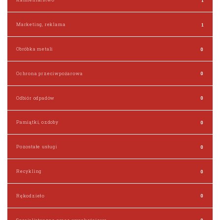
Marketing, reklama
1
Obróbka metali
0
Ochrona przeciwpożarowa
0
Odbiór odpadów
0
Pamiątki, ozdoby
0
Pozostałe usługi
0
Recykling
0
Rękodzieło
0