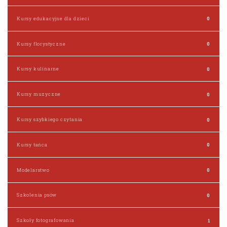
Kursy edukacyjne dla dzieci
0
Kursy florystyczne
0
Kursy kulinarne
0
Kursy muzyczne
0
Kursy szybkiego czytania
0
Kursy tańca
0
Modelarstwo
0
Szkolenia psów
0
Szkoły fotografowania
1