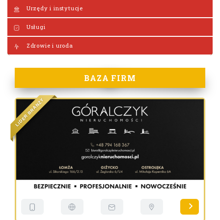
Urzędy i instytucje
Usługi
Zdrowie i uroda
BAZA FIRM
Y
Ż
N
A
R
B
R
E
D
I
L