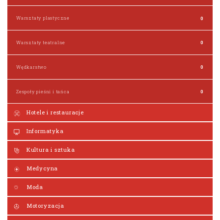
Warsztaty plastyczne
0
Warsztaty teatralne
0
Wędkarstwo
0
Zespoły pieśni i tańca
0
Hotele i restauracje
Informatyka
Kultura i sztuka
Medycyna
Moda
Motoryzacja