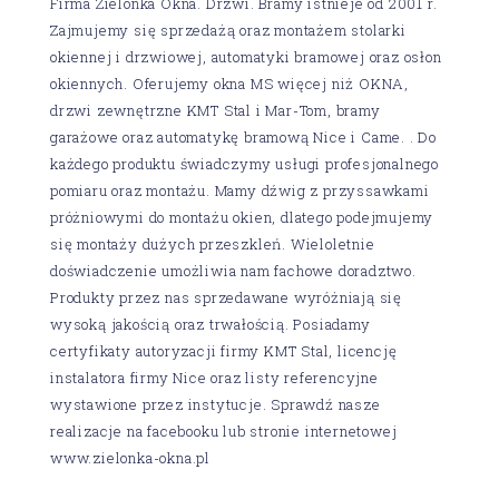
Firma Zielonka Okna. Drzwi. Bramy istnieje od 2001 r.
Zajmujemy się sprzedażą oraz montażem stolarki
okiennej i drzwiowej, automatyki bramowej oraz osłon
okiennych. Oferujemy okna MS więcej niż OKNA,
drzwi zewnętrzne KMT Stal i Mar-Tom, bramy
garażowe oraz automatykę bramową Nice i Came. . Do
każdego produktu świadczymy usługi profesjonalnego
pomiaru oraz montażu. Mamy dźwig z przyssawkami
próżniowymi do montażu okien, dlatego podejmujemy
się montaży dużych przeszkleń. Wieloletnie
doświadczenie umożliwia nam fachowe doradztwo.
Produkty przez nas sprzedawane wyróżniają się
wysoką jakością oraz trwałością. Posiadamy
certyfikaty autoryzacji firmy KMT Stal, licencję
instalatora firmy Nice oraz listy referencyjne
wystawione przez instytucje. Sprawdź nasze
realizacje na facebooku lub stronie internetowej
www.zielonka-okna.pl