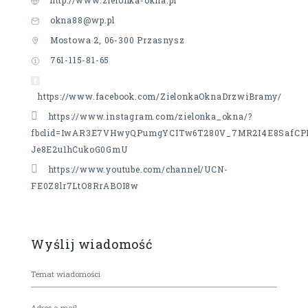
http://www.zielonka-okna.pl
okna88@wp.pl
Mostowa 2, 06-300 Przasnysz
761-115-81-65
https://www.facebook.com/ZielonkaOknaDrzwiBramy/
https://www.instagram.com/zielonka_okna/?
fbclid=IwAR3E7VHwyQPumgYCITw6T280V_7MR2I4E8SafCP
Je8E2u1hCukoG0GmU
https://www.youtube.com/channel/UCN-
FE0Z8lr7LtO8RrABOI8w
Wyślij wiadomość