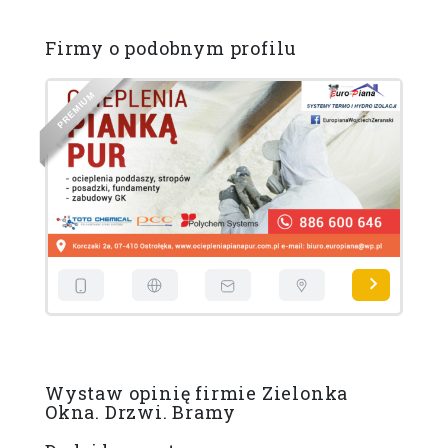
Firmy o podobnym profilu
D
R
A
D
N
A
T
S
P
Wystaw opinię firmie Zielonka
Okna. Drzwi. Bramy