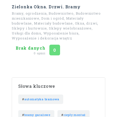
Zielonka Okna. Drzwi. Bramy
Bramy, ogrodzenia, Budownictwo, Budownictwo
mieszkaniowe, Dom i ogród, Materiały
budowlane, Materiały budowlane, Okna, drzwi,
Sklepy i hurtownie, Sklepy wielobranżowe,
Usługi dla domu, Wyposażenie biura,
Wyposażenie i dekoracja wnętrz
Brak danych
Ocena
na 5
0
0 opinii
Słowa kluczowe
#
automatyka bramowa
#
bramy garażowe
#
ciepły montaż