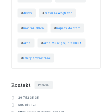
#
drzwi
#
drzwi zewnętrzne
#
montaż okien
#
napędy do bram
#
okna
#
okna MS więcej niż OKNA
#
rolety zewnętrzne
Kontakt
Pobierz
29 752 35 35
505 010 128