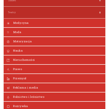
Taniec
0
Teatry
0
Medycyna
Moda
Motoryzacja
Nauka
Nieruchomości
Prawo
Przemysł
Reklama i media
Rolnictwo i leśnictwo
Rozrywka