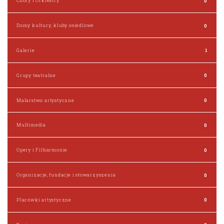
Chóry i Orkiestry
0
Domy kultury, kluby osiedlowe
0
Galerie
1
Grupy teatralne
0
Malarstwo artystyczne
0
Multimedia
0
Opery i Filharmonie
0
Organizacje, fundacje i stowarzyszenia
0
Placówki artystyczne
0