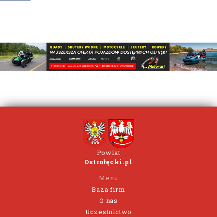
Powiat
Ostrołęcki.pl
Menu
Baza firm
O nas
Uczestnictwo