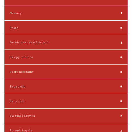
Nawozy
1
Pasze
0
Serwis maszyn rolniczych
1
Sklepy rolnicze
0
Skóry naturalne
0
Skup bydła
0
Skup zbóż
0
Sprzedaż drewna
2
Sprzedaż opału
3