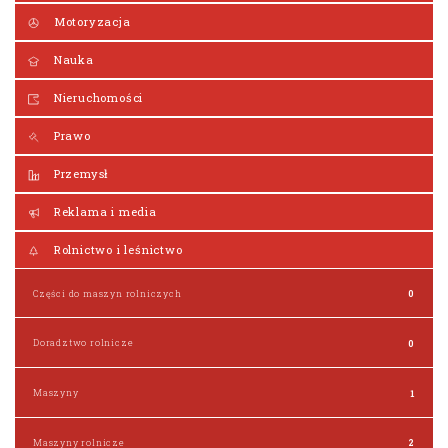
Motoryzacja
Nauka
Nieruchomości
Prawo
Przemysł
Reklama i media
Rolnictwo i leśnictwo
Części do maszyn rolniczych
0
Doradztwo rolnicze
0
Maszyny
1
Maszyny rolnicze
2