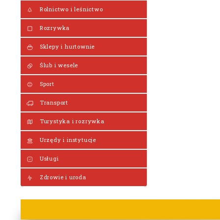
Rolnictwo i leśnictwo
Rozrywka
Sklepy i hurtownie
Ślub i wesele
Sport
Transport
Turystyka i rozrywka
Urzędy i instytucje
Usługi
Zdrowie i uroda