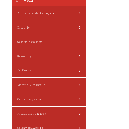
Moda
Biżuteria, dodatki, zegarki
0
Drogerie
0
Galerie handlowe
1
Garnitury
0
Jubilerzy
0
Materiały, tekstylia
0
Odzież używana
0
Producenci odzieży
0
Salony obuwnicze
0