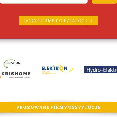
DODAJ FIRMĘ DO KATALOGU
PROMOWANE FIRMY/INSTYTUCJE