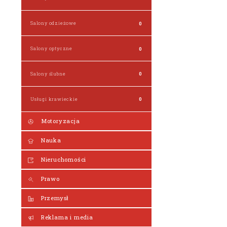
Salony odzieżowe
0
Salony optyczne
0
Salony ślubne
0
Usługi krawieckie
0
Motoryzacja
Nauka
Nieruchomości
Prawo
Przemysł
Reklama i media