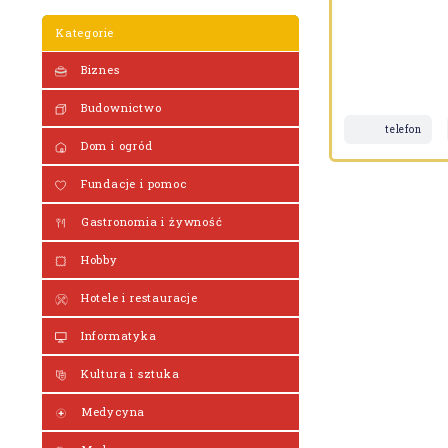
Kategorie
Biznes
Budownictwo
telefon
Dom i ogród
Fundacje i pomoc
Gastronomia i żywność
Hobby
Hotele i restauracje
Informatyka
Kultura i sztuka
Medycyna