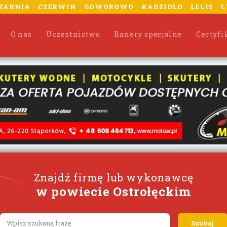
ZARNIA
CZERWIN
GOWOROWO
KADZIDŁO
LELIS
Ł
O nas
Uczestnictwo
Banery specjalne
Certyfi
Znajdź firmę lub wykonawcę
w powiecie Ostrołęckim
Lorem ipsum