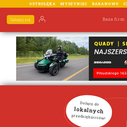
OSTROŁĘKA
MYSZYNIEC
BARANOWO
C
Baza firm
Zaloguj się
Dołącz do
lokalnych
przedsiębiorców!