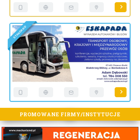
D
R
A
D
N
A
T
S
PROMOWANE FIRMY/INSTYTUCJE