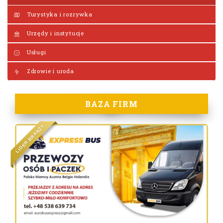
Turystyka i rozrywka
Urzędy i instytucje
Usługi
Zdrowie i uroda
BAZA FIRM
Y
Ż
N
A
R
B
R
E
D
I
L