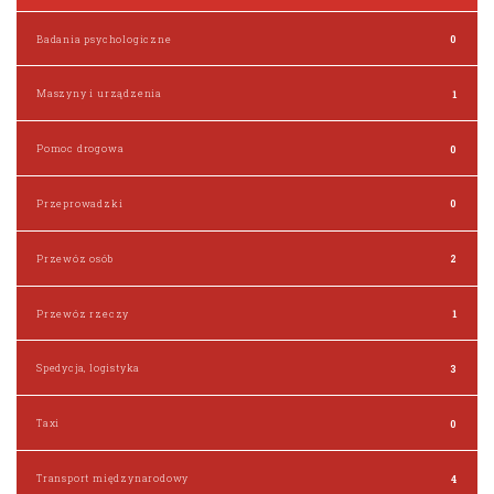
Badania psychologiczne
0
Maszyny i urządzenia
1
Pomoc drogowa
0
Przeprowadzki
0
Przewóz osób
2
Przewóz rzeczy
1
Spedycja, logistyka
3
Taxi
0
Transport międzynarodowy
4