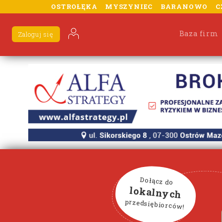
OSTROŁĘKA
MYSZYNIEC
BARANOWO
C
Baza firm
Zaloguj się
Dołącz do
lokalnych
przedsiębiorców!