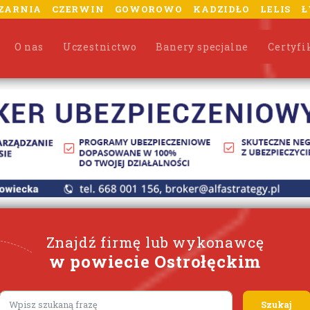
ZARNIA
CZERWIN
GOWOROWO
KADZIDŁO
LELIS
Ł
O nas
Uczestnictwo
Banery specjalne
Certyfi
Znajdź firmę lub wykonawcę
w powiecie Ostrołęckim
Lorem ipsum