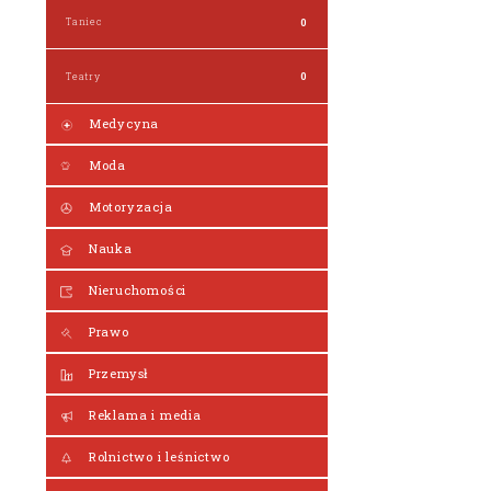
Taniec
0
Teatry
0
Medycyna
Moda
Motoryzacja
Nauka
Nieruchomości
Prawo
Przemysł
Reklama i media
Rolnictwo i leśnictwo