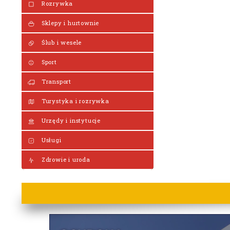
Rozrywka
Sklepy i hurtownie
Ślub i wesele
Sport
Transport
Turystyka i rozrywka
Urzędy i instytucje
Usługi
Zdrowie i uroda