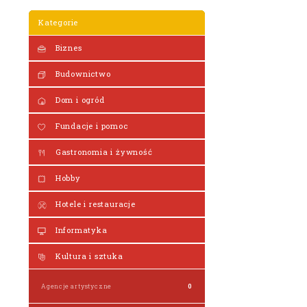
Kategorie
Biznes
Budownictwo
Dom i ogród
Fundacje i pomoc
Gastronomia i żywność
Hobby
Hotele i restauracje
Informatyka
Kultura i sztuka
Agencje artystyczne
0