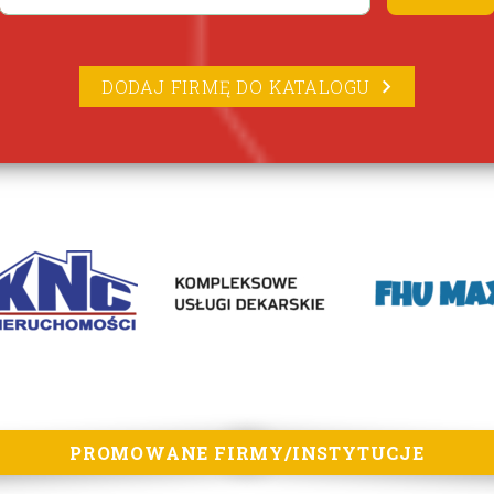
DODAJ FIRMĘ DO KATALOGU
PROMOWANE FIRMY/INSTYTUCJE