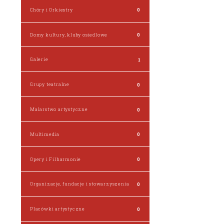
Chóry i Orkiestry
0
Domy kultury, kluby osiedlowe
0
Galerie
1
Grupy teatralne
0
Malarstwo artystyczne
0
Multimedia
0
Opery i Filharmonie
0
Organizacje, fundacje i stowarzyszenia
0
Placówki artystyczne
0