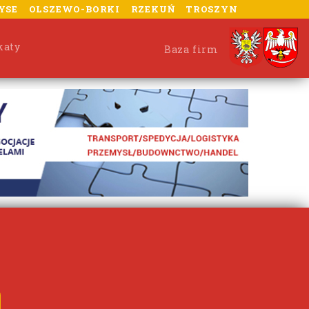
YSE
OLSZEWO-BORKI
RZEKUŃ
TROSZYN
katy
Baza firm