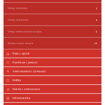
Usługi stolarskie
1
Usługi szklarskie
4
Usługi wodno-kanalizacyjne
3
Wykańczanie wnętrz
13
Dom i ogród
Fundacje i pomoc
Gastronomia i żywność
Hobby
Hotele i restauracje
Informatyka