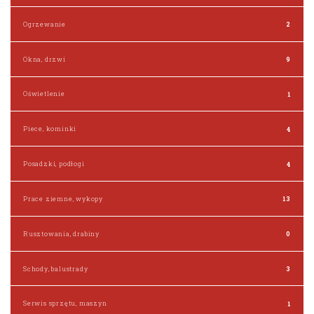
Ogrzewanie
2
Okna, drzwi
9
Oświetlenie
1
Piece, kominki
4
Posadzki, podłogi
4
Prace ziemne, wykopy
13
Rusztowania, drabiny
0
Schody, balustrady
3
Serwis sprzętu, maszyn
1