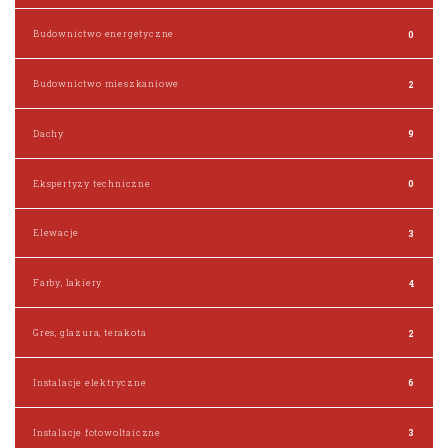
Budownictwo energetyczne
0
Budownictwo mieszkaniowe
2
Dachy
9
Ekspertyzy techniczne
0
Elewacje
3
Farby, lakiery
4
Gres, glazura, terakota
2
Instalacje elektryczne
6
Instalacje fotowoltaiczne
3