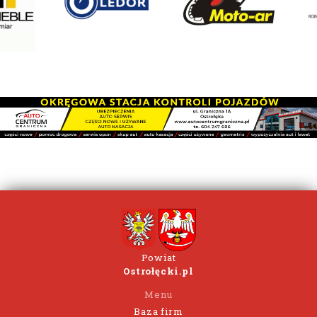
Powiat
Ostrołęcki.pl
Menu
Baza firm