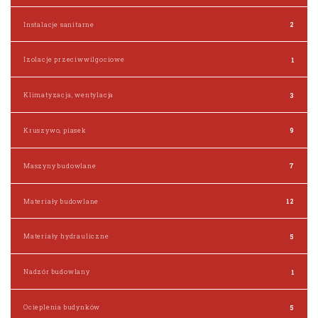
Instalacje sanitarne
2
Izolacje przeciwwilgociowe
1
Klimatyzacja, wentylacja
3
Kruszywo, piasek
9
Maszyny budowlane
7
Materiały budowlane
12
Materiały hydrauliczne
5
Nadzór budowlany
1
Ocieplenia budynków
5