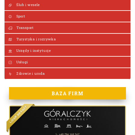
Ślub i wesele
Sport
Transport
Turystyka i rozrywka
Urzędy i instytucje
Usługi
Zdrowie i uroda
BAZA FIRM
Y
Ż
N
A
R
B
R
E
D
I
L