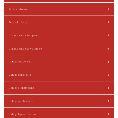
Tartaki, drewno
2
Termoizolacja
1
Urządzenia dźwigowe
1
Urządzenia spawalnicze
0
Usługi budowlane
6
Usługi dekarskie
5
Usługi elektryczne
3
Usługi geodezyjne
1
Usługi hydrauliczne
3