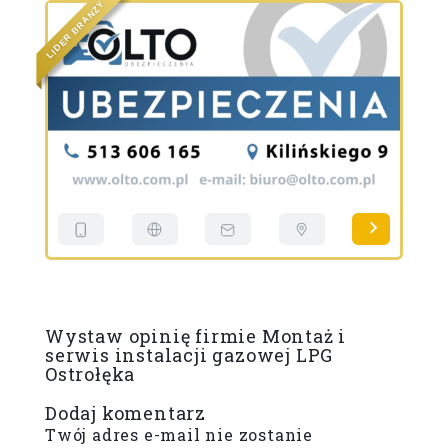
Y
Ż
N
A
R
B
R
E
E
D
D
I
I
L
L
Wystaw opinię firmie Montaż i
serwis instalacji gazowej LPG
Ostrołęka
Dodaj komentarz
Twój adres e-mail nie zostanie