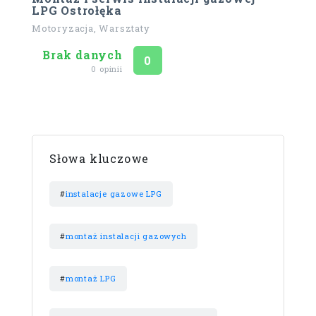
LPG Ostrołęka
Motoryzacja, Warsztaty
Brak danych
Ocena
na 5
0
0 opinii
Słowa kluczowe
#
instalacje gazowe LPG
#
montaż instalacji gazowych
#
montaż LPG