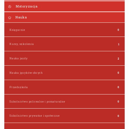
Motoryzacja
Nauka
Księgarnie
0
Kursy, szkolenia
1
Nauka jazdy
2
Nauka języków obcych
0
Przedszkola
0
Szkolnictwo policealne i pomaturalne
0
Szkolnictwo prywatne i społeczne
0