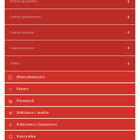
Szkoły językowe
0
Szkoły podstawowe
0
Szkoły średnie
0
Szkoły wyższe
0
Żłobki
0
Nieruchomości
Prawo
Przemysł
Reklama i media
Rolnictwo i leśnictwo
Rozrywka