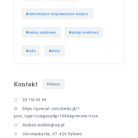
#
oświetlenie wyposażenie wnętrz
#
salon meblowy
#
sklep meblowy
#
sofy
#
stoły
Kontakt
Pobierz
29 761 60 69
https://powiat-ostrolecki.pl/?
post_type=company&p=1984&preview=true
dorhen.meble1@wp.pl
Ostrołęcka/6a, 07-420 Dylewo