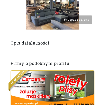
Zobacz zdjęcia
Opis działalności
Firmy o podobnym profilu
Y
Ż
N
A
R
B
R
E
E
D
D
I
I
L
L