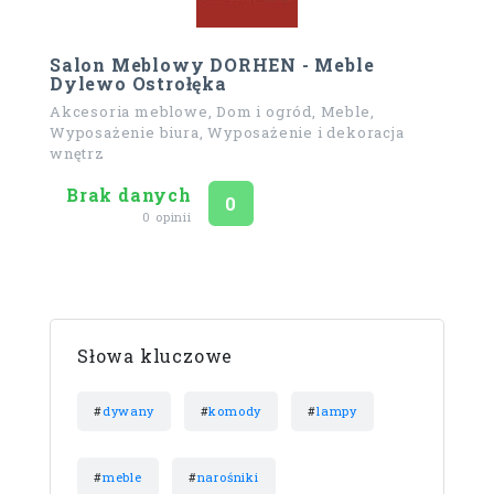
Salon Meblowy DORHEN - Meble
Dylewo Ostrołęka
Akcesoria meblowe, Dom i ogród, Meble,
Wyposażenie biura, Wyposażenie i dekoracja
wnętrz
Brak danych
Ocena
na 5
0
0 opinii
Słowa kluczowe
#
dywany
#
komody
#
lampy
#
meble
#
narośniki