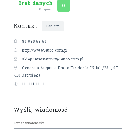
Brak danych
Ocena
na 5
0
0 opinii
Kontakt
Pobierz
85 585 58 55
http://www.euro.com.pl
sklep.internetowy@euro.com.pl
Generala Augusta Emila Fieldorfa "Nila" /28, , 07-
410 Ostrołęka
111-111-11-11
Wyślij wiadomość